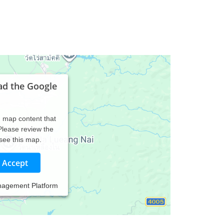
ad the Google
d map content that
 Please review the
 see this map.
Accept
nagement Platform