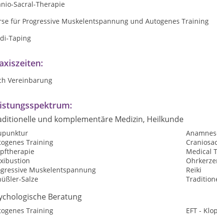
anio-Sacral-Therapie
rse für Progressive Muskelentspannung und Autogenes Training
di-Taping
axiszeiten:
ch Vereinbarung
istungsspektrum:
aditionelle und komplementäre Medizin, Heilkunde
upunktur
Anamnes
togenes Training
Craniosac
opftherapie
Medical T
xibustion
Ohrkerze
ogressive Muskelentspannung
Reiki
hüßler-Salze
Tradition
ychologische Beratung
togenes Training
EFT - Kl