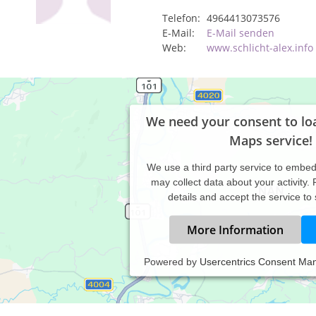
Telefon:
4964413073576
E-Mail:
E-Mail senden
Web:
www.schlicht-alex.info
We need your consent to lo
Maps service!
We use a third party service to embe
may collect data about your activity.
details and accept the service to
More Information
Powered by
Usercentrics Consent Ma
meiner Naturheilpraxis biete ich an:
ditionelle Chinesische Medizin / Akupunktur