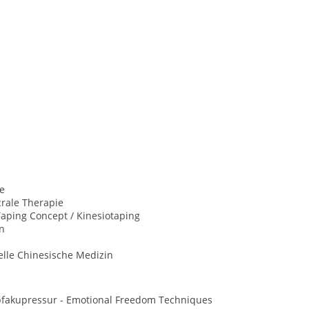
e
rale Therapie
aping Concept / Kinesiotaping
n
elle Chinesische Medizin
opfakupressur - Emotional Freedom Techniques