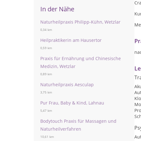
Cr
In der Nähe
Ku
Naturheilpraxis Philipp-Kühn, Wetzlar
Me
0,34 km
Heilpraktikerin am Hausertor
Pr
0,59 km
na
Praxis für Ernährung und Chinesische
Medizin, Wetzlar
Le
0,89 km
Tr
Naturheilpraxis Aesculap
Ak
Au
3,75 km
Kl
Pur Frau, Baby & Kind, Lahnau
Mo
Pr
5,47 km
Sc
Bodytouch Praxis für Massagen und
Ps
Naturheilverfahren
Au
10,61 km