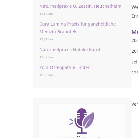
Naturheilpraxis U. Zessin, Heuchelheim
We
11,80 km
En
Cura Lumina Praxis für ganzheitliche
Me
Medizin Braunfels
12,31 km
20
Naturheilpraxis Natalie Karut
201
12,32 km
sei
Zora Osteopathie Linden
12/
12,96 km
Ver