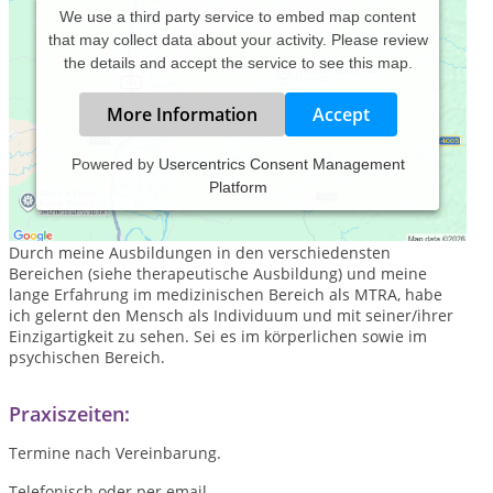
We use a third party service to embed map content
that may collect data about your activity. Please review
the details and accept the service to see this map.
More Information
Accept
Powered by
Usercentrics Consent Management
Platform
In meiner Naturheilpraxis biete ich ihnen die Möglichkeit
eine ganzheiltiche Behandlung zu bekommen.
Durch meine Ausbildungen in den verschiedensten
Bereichen (siehe therapeutische Ausbildung) und meine
lange Erfahrung im medizinischen Bereich als MTRA, habe
ich gelernt den Mensch als Individuum und mit seiner/ihrer
Einzigartigkeit zu sehen. Sei es im körperlichen sowie im
psychischen Bereich.
Praxiszeiten:
Termine nach Vereinbarung.
Telefonisch oder per email