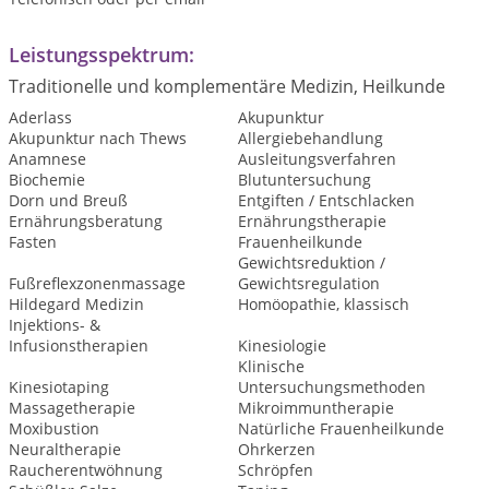
Leistungsspektrum:
Traditionelle und komplementäre Medizin, Heilkunde
Aderlass
Akupunktur
Akupunktur nach Thews
Allergiebehandlung
Anamnese
Ausleitungsverfahren
Biochemie
Blutuntersuchung
Dorn und Breuß
Entgiften / Entschlacken
Ernährungsberatung
Ernährungstherapie
Fasten
Frauenheilkunde
Gewichtsreduktion /
Fußreflexzonenmassage
Gewichtsregulation
Hildegard Medizin
Homöopathie, klassisch
Injektions- &
Infusionstherapien
Kinesiologie
Klinische
Kinesiotaping
Untersuchungsmethoden
Massagetherapie
Mikroimmuntherapie
Moxibustion
Natürliche Frauenheilkunde
Neuraltherapie
Ohrkerzen
Raucherentwöhnung
Schröpfen