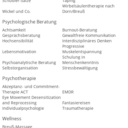
Schüßler-Salze
Taping
Wirbelsäulentherapie nach
Wickel und Co.
Dorn/Breuß
Psychologische Beratung
Achtsamkeit
Burnout-Beratung
Gesprächsberatung
Gewaltfreie Kommunikation
Hochsensibilität
Interdisziplinäres Denken
Progressive
Lebensmotivation
Muskelentspannung
Schulung in
Psychoanalytische Beratung
Menschenkenntnis
Selbstorganisation
Stressbewältigung
Psychotherapie
Akzeptanz- und Commitment-
Therapie ACT
EMDR
Eye Movement Desensitization
and Reprocessing
Fantasiereisen
Individualpsychologie
Traumatherapie
Wellness
Breuß-Massage