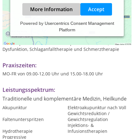
More Information
Accept
Powered by
Usercentrics Consent Management
Platform
Heilpraktiker mit mehr als 30jähriger Berufserfahrung in der
Medizin
Medizinprodukteberater Schwerpunkt Inkontinenz, erektile
Dysfunktion, Schlaganfalltherapie und Schmerztherapie
Praxiszeiten:
MO-FR von 09.00-12.00 Uhr und 15.00-18.00 Uhr
Leistungsspektrum:
Traditionelle und komplementäre Medizin, Heilkunde
Akupunktur
Elektroakupunktur nach Voll
Gewichtsreduktion /
Faltenunterspritzen
Gewichtsregulation
Injektions- &
Hydrotherapie
Infusionstherapien
Progressive