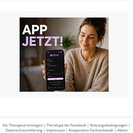
Als Therapeut eintragen
|
Theralupa bei Facebook
|
Nutzungsbedingungen
|
Datenschutzerklärung
|
Impressum
|
Kooperation Fachverbände
|
Aktion