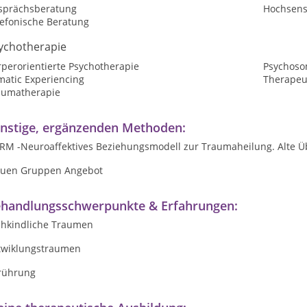
sprächsberatung
Hochsensi
lefonische Beratung
ychotherapie
perorientierte Psychotherapie
Psychoso
matic Experiencing
Therapeu
aumatherapie
nstige, ergänzenden Methoden:
RM -Neuroaffektives Beziehungsmodell zur Traumaheilung. Alte Üb
auen Gruppen Angebot
handlungsschwerpunkte & Erfahrungen:
ühkindliche Traumen
twiklungstraumen
rührung