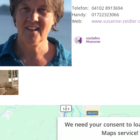
Telefon:
04102 8913694
Handy:
01722323066
Web:
www.susanne-zeidler.
We need your consent to lo
Maps service!