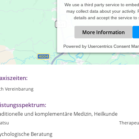
We use a third party service to embe
may collect data about your activity.
details and accept the service to
More Information
Powered by
Usercentrics Consent Ma
AUMAWANDEL
rperorientierte Traumatherapie
axiszeiten:
ch Vereinbarung
istungsspektrum:
aditionelle und komplementäre Medizin, Heilkunde
iatsu
Therapeu
ychologische Beratung