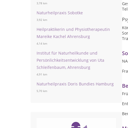
Ge
3,78 km
Te
Naturheilpraxis Sobotke
Ps
3,92 km
Kör
Heilpraktikerin und Physiotherapeutin
So
Mareike Kachel Ahrensburg
Tr
4,14 km
So
Institut für Naturheilkunde und
Persönlichkeitsentwicklung von Uta
NA
Schleifenbaum, Ahrensburg
Fr
4,91 km
Naturheilpraxis Doris Bundies Hamburg
Be
5,70 km
Fr
En
Be