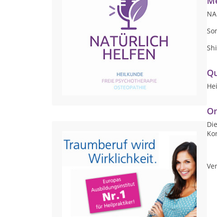
Me
NA
So
Sh
Qu
Hei
On
Die
Ko
Ver