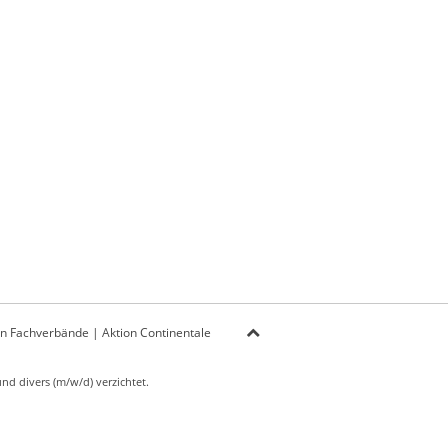
on Fachverbände
|
Aktion Continentale
d divers (m/w/d) verzichtet.