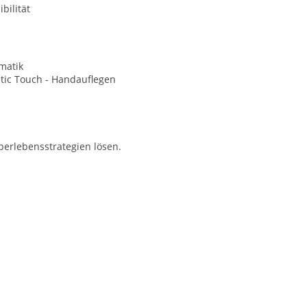
bilität
matik
tic Touch - Handauflegen
erlebensstrategien lösen.