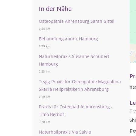
In der Nähe
Osteopathie Ahrensburg Sarah Gittel
0,44 km
Behandlungsraum, Hamburg
2,79 km
TR
Naturheilpraxis Susanne Schubert
kö
Hamburg
2,83 km
Pr
Trygg Praxis für Osteopathie Magdalena
na
Skerra Heilpraktikerin Ahrensburg
3,19 km
Le
Praxis für Osteopathie Ahrensburg -
Tr
Timo Berndt
Sh
3,70 km
Ps
Naturhailpraxis Via Salvia