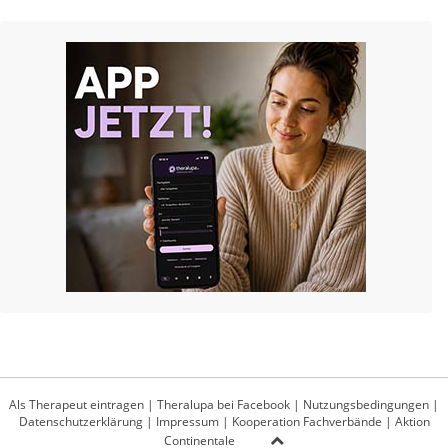
Als Therapeut eintragen
|
Theralupa bei Facebook
|
Nutzungsbedingungen
|
Datenschutzerklärung
|
Impressum
|
Kooperation Fachverbände
|
Aktion
Continentale