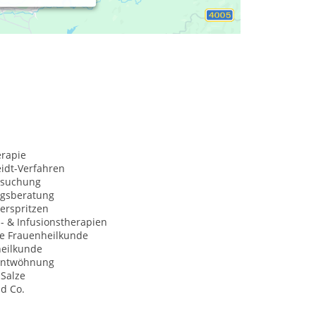
ommen werden. Sie sollen sich wohl fühlen,
n
rapie
idt-Verfahren
rsuchung
gsberatung
erspritzen
s- & Infusionstherapien
he Frauenheilkunde
heilkunde
entwöhnung
-Salze
d Co.