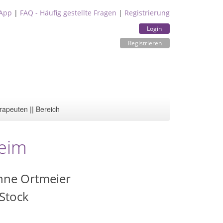
App
|
FAQ - Häufig gestellte Fragen
|
Registrierung
Login
Registrieren
rapeuten || Bereich
heim
onne Ortmeier
 Stock