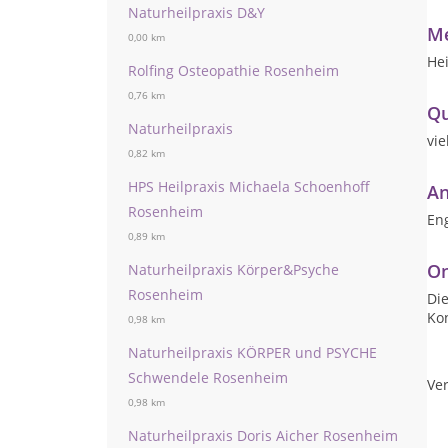
Naturheilpraxis D&Y
Me
0,00 km
He
Rolfing Osteopathie Rosenheim
0,76 km
Qu
Naturheilpraxis
vie
0,82 km
HPS Heilpraxis Michaela Schoenhoff
An
Rosenheim
Eng
0,89 km
On
Naturheilpraxis Körper&Psyche
Rosenheim
Die
Ko
0,98 km
Naturheilpraxis KÖRPER und PSYCHE
Schwendele Rosenheim
Ver
0,98 km
Naturheilpraxis Doris Aicher Rosenheim