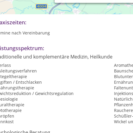
derne Praxis, wo Sie als Mensch mit ihren Bedürfnissen ernst gen
erlich und äusserlich und dabei möchte ich Sie gerne unterstütze
axiszeiten:
rmine nach Vereinbarung
istungsspektrum:
aditionelle und komplementäre Medizin, Heilkunde
erlass
Aromathe
sleitungsverfahren
Baunsche
tegeltherapie
Blutunte
giften / Entschlacken
Ernährun
nährungstherapie
Faltenunt
wichtsreduktion / Gewichtsregulation
Injektion
esiologie
Natürlic
uraltherapie
Pflanzen
ytotherapie
Raucher
hröpfen
Schüßler
ennkost
Wickel un
ychologische Beratung