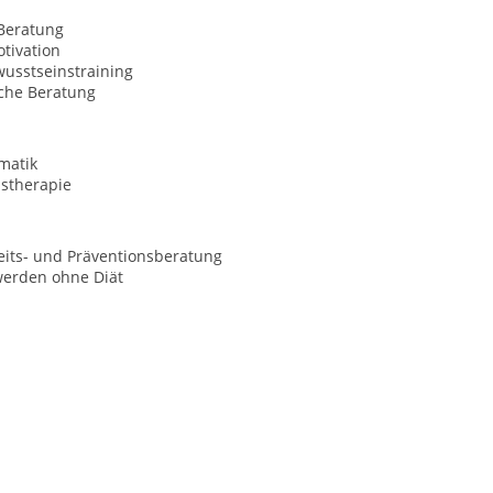
Beratung
tivation
usstseinstraining
sche Beratung
matik
nstherapie
its- und Präventionsberatung
werden ohne Diät