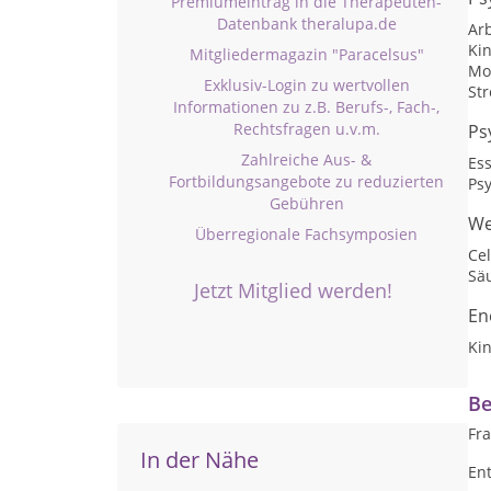
Premiumeintrag in die Therapeuten-
Datenbank theralupa.de
Arb
Ki
Mitgliedermagazin "Paracelsus"
Mo
Exklusiv-Login zu wertvollen
St
Informationen zu z.B. Berufs-, Fach-,
Rechtsfragen u.v.m.
Ps
Zahlreiche Aus- &
Es
Fortbildungsangebote zu reduzierten
Ps
Gebühren
We
Überregionale Fachsymposien
Ce
Sä
Jetzt Mitglied werden!
En
Kin
Be
Fr
In der Nähe
Ent