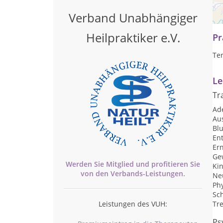
Mo
inn
Verband Unabhängiger
Heilpraktiker e.V.
Pr
Te
Le
Tr
Ad
Au
Blu
Ent
Er
Ge
Werden Sie Mitglied und profitieren Sie
Kin
von den
Verbands-
Leistungen.
Ne
Ph
Sc
Leistungen des VUH:
Tr
Ps