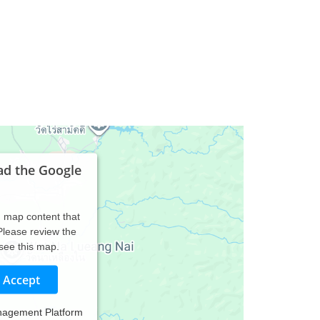
ad the Google
d map content that
 Please review the
 see this map.
Accept
nagement Platform