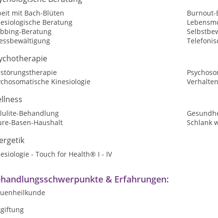
eit mit Bach-Blüten
Burnout-
nesiologische Beratung
Lebensmo
bbing-Beratung
Selbstbew
ressbewältigung
Telefoni
ychotherapie
sstörungstherapie
Psychoso
ychosomatische Kinesiologie
Verhalte
llness
llulite-Behandlung
Gesundhe
ure-Basen-Haushalt
Schlank 
ergetik
esiologie - Touch for Health® I - IV
handlungsschwerpunkte & Erfahrungen:
auenheilkunde
giftung