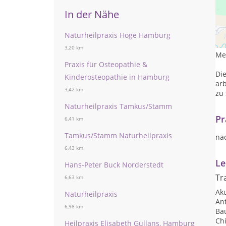
In der Nähe
ZU
Naturheilpraxis Hoge Hamburg
3,20 km
Mei
Praxis für Osteopathie &
Die
Kinderosteopathie in Hamburg
arb
3,42 km
zu 
Naturheilpraxis Tamkus/Stamm
Pr
6,41 km
Tamkus/Stamm Naturheilpraxis
na
6,43 km
Le
Hans-Peter Buck Norderstedt
Tr
6,63 km
Ak
Naturheilpraxis
Ant
6,98 km
Ba
Chi
Heilpraxis Elisabeth Gullans, Hamburg