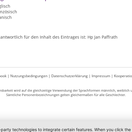
lisch
anzösisch
anisch
antwortlich für den Inhalt des Eintrages ist: Hp Jan Paffrath
book
|
Nutzungsbedingungen
|
Datenschutzerklärung
|
Impressum
|
Kooperati
sbarkeit wird auf die gleichzeitige Verwendung der Sprachformen männlich, weiblich un
Sämtliche Personenbezeichnungen gelten gleichermaßen für alle Geschlechter.
-party technologies to integrate certain features. When you click the