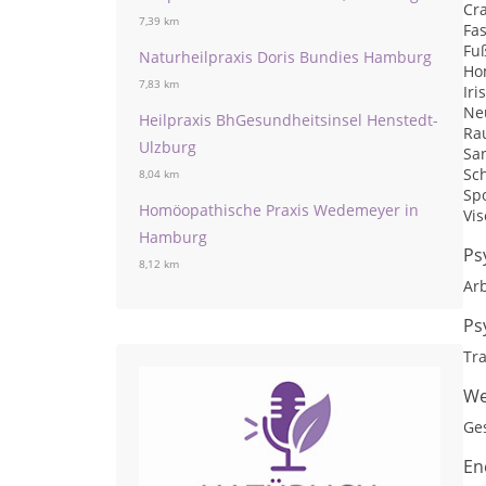
Cr
7,39 km
Fa
Fu
Naturheilpraxis Doris Bundies Hamburg
Ho
7,83 km
Iri
Ne
Heilpraxis BhGesundheitsinsel Henstedt-
Ra
Ulzburg
Sa
Sc
8,04 km
Spo
Homöopathische Praxis Wedemeyer in
Vis
Hamburg
Ps
8,12 km
Arb
Ps
Tr
We
Ge
En