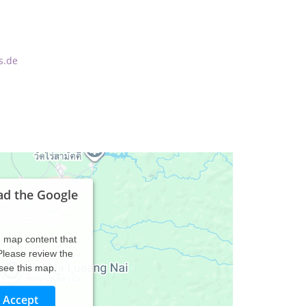
s.de
ad the Google
d map content that
 Please review the
 see this map.
Accept