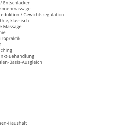
 / Entschlacken
xzonenmassage
eduktion / Gewichtsregulation
hie, klassisch
he Massage
hie
iropraktik
n
aching
unkt-Behandlung
len-Basis-Ausgleich
sen-Haushalt