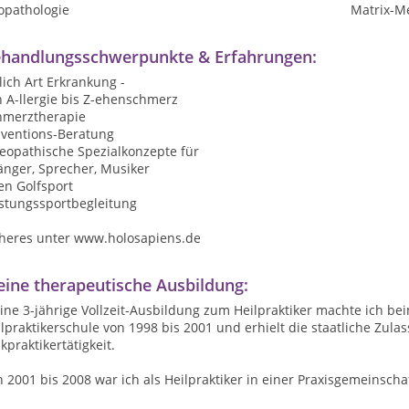
opathologie
Matrix-M
handlungsschwerpunkte & Erfahrungen:
lich Art Erkrankung -
 A-llergie bis Z-ehenschmerz
hmerztherapie
äventions-Beratung
teopathische Spezialkonzepte für
änger, Sprecher, Musiker
en Golfsport
istungssportbegleitung
heres unter www.holosapiens.de
ine therapeutische Ausbildung:
ine 3-jährige Vollzeit-Ausbildung zum Heilpraktiker machte ich 
lpraktikerschule von 1998 bis 2001 und erhielt die staatliche Zu
kpraktikertätigkeit.
 2001 bis 2008 war ich als Heilpraktiker in einer Praxisgemeinschaf