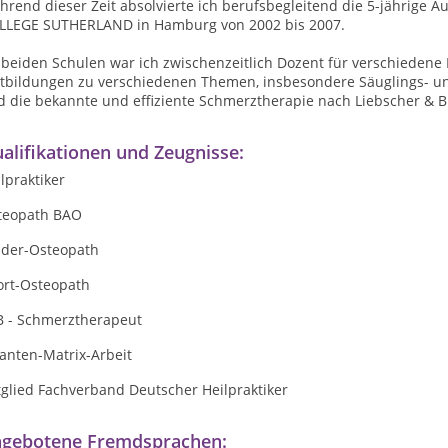
hrend dieser Zeit absolvierte ich berufsbegleitend die 5-jährig
LLEGE SUTHERLAND in Hamburg von 2002 bis 2007.
 beiden Schulen war ich zwischenzeitlich Dozent für verschieden
rtbildungen zu verschiedenen Themen, insbesondere Säuglings- un
d die bekannte und effiziente Schmerztherapie nach Liebscher & B
alifikationen und Zeugnisse:
lpraktiker
teopath BAO
nder-Osteopath
ort-Osteopath
B - Schmerztherapeut
anten-Matrix-Arbeit
tglied Fachverband Deutscher Heilpraktiker
gebotene Fremdsprachen: