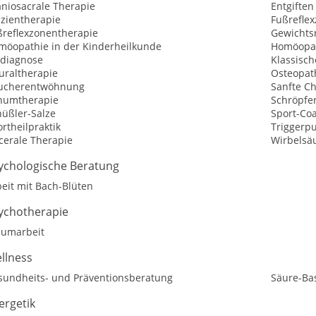
aniosacrale Therapie
Entgiften
szientherapie
Fußrefle
ßreflexzonentherapie
Gewichtsr
möopathie in der Kinderheilkunde
Homöopat
sdiagnose
Klassisc
uraltherapie
Osteopat
ucherentwöhnung
Sanfte Ch
numtherapie
Schröpfe
hüßler-Salze
Sport-Co
rtheilpraktik
Triggerp
cerale Therapie
Wirbelsäu
ychologische Beratung
eit mit Bach-Blüten
ychotherapie
aumarbeit
llness
sundheits- und Präventionsberatung
Säure-Ba
ergetik