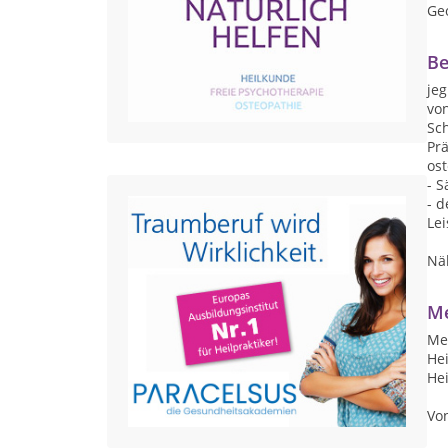
Ge
Be
jeg
von
Sc
Pr
os
- S
- d
Le
Nä
Me
Me
Hei
Hei
Von