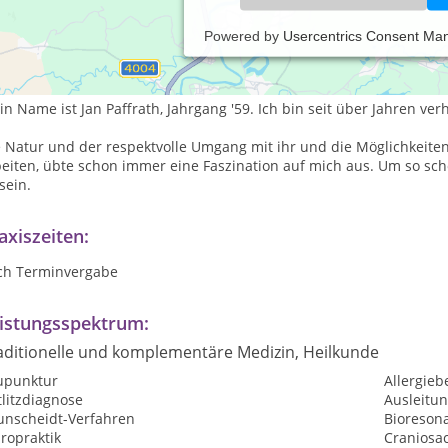
Powered by
Usercentrics Consent Ma
R PERSON
n Name ist Jan Paffrath, Jahrgang '59. Ich bin seit über Jahren ver
 Natur und der respektvolle Umgang mit ihr und die Möglichkeiten
eiten, übte schon immer eine Faszination auf mich aus. Um so schön
sein.
axiszeiten:
ch Terminvergabe
istungsspektrum:
aditionelle und komplementäre Medizin, Heilkunde
upunktur
Allergie
litzdiagnose
Ausleitu
unscheidt-Verfahren
Bioreson
ropraktik
Craniosa