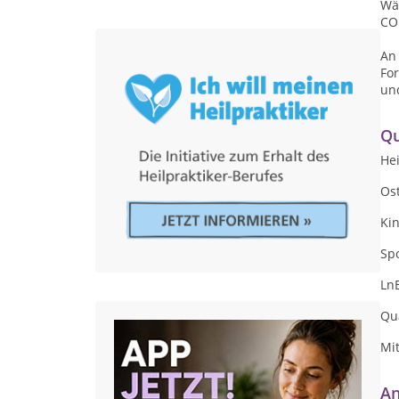
Wä
CO
An
Fo
un
Qu
Hei
Os
Ki
Sp
Ln
Qu
Mi
An