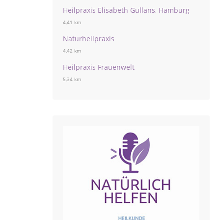
Heilpraxis Elisabeth Gullans, Hamburg
4,41 km
Naturheilpraxis
4,42 km
Heilpraxis Frauenwelt
5,34 km