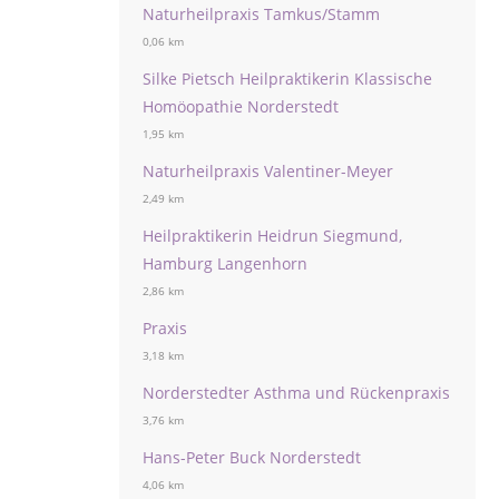
Naturheilpraxis Tamkus/Stamm
0,06 km
Silke Pietsch Heilpraktikerin Klassische
Homöopathie Norderstedt
1,95 km
Naturheilpraxis Valentiner-Meyer
2,49 km
Heilpraktikerin Heidrun Siegmund,
Hamburg Langenhorn
2,86 km
Praxis
3,18 km
Norderstedter Asthma und Rückenpraxis
3,76 km
Hans-Peter Buck Norderstedt
4,06 km