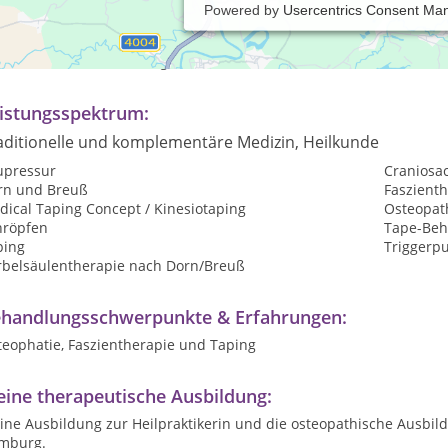
Powered by
Usercentrics Consent Ma
axiszeiten:
rmine nach Vereinbarung. Auch am Wochenende wird nach Termin
istungsspektrum:
aditionelle und komplementäre Medizin, Heilkunde
upressur
Craniosa
rn und Breuß
Faszient
dical Taping Concept / Kinesiotaping
Osteopat
hröpfen
Tape-Be
ping
Triggerp
rbelsäulentherapie nach Dorn/Breuß
handlungsschwerpunkte & Erfahrungen:
teophatie, Faszientherapie und Taping
ine therapeutische Ausbildung:
ne Ausbildung zur Heilpraktikerin und die osteopathische Ausbild
mburg.