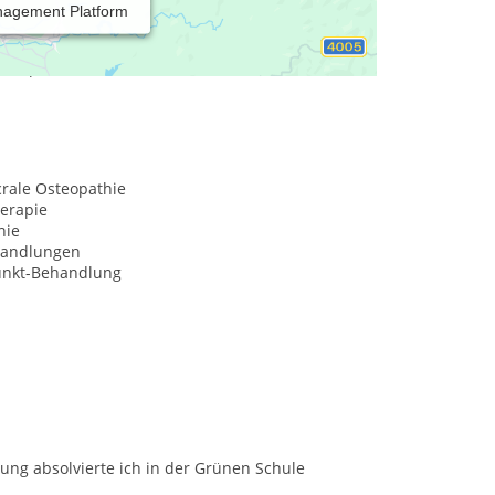
nagement Platform
absprache behandelt.
crale Osteopathie
herapie
hie
handlungen
unkt-Behandlung
ung absolvierte ich in der Grünen Schule