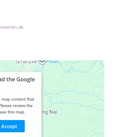
chmerzen.de
ad the Google
d map content that
 Please review the
 see this map.
Accept