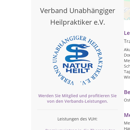
Pr
Verband Unabhängiger
Te
Heilpraktiker e.V.
Le
Tr
Ak
Do
Me
Sc
Ta
Wi
Be
Werden Sie Mitglied und profitieren Sie
Os
von den
Verbands-
Leistungen.
Me
Leistungen des VUH:
Mei
Ha