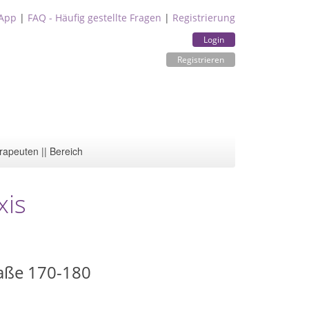
App
|
FAQ - Häufig gestellte Fragen
|
Registrierung
Login
Registrieren
rapeuten || Bereich
xis
aße 170-180