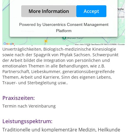
More Information
Accept
Powered by
Usercentrics Consent Management
Platform
In der Heimatpraxis arbeitet die Heilpraktikerin Melanie
Prinner mit folgenden Therapiemethoden: NAET
Therapiekonzept zur Behandlung von Allergien und
Unverträglichkeiten, Biologisch-medizinische Kinesiologie
sowie nach der Spagyrik von Phylak Sachsen. Schwerpunkt
der Arbeit bildet die Integration von persönlichen und
emotionalen Themen in alle Behandlungen, wie z.B.
Partnerschaft, Liebeskummer, generationsübergreifende
Themen, Arbeit und Karriere, Sinn des eigenen Lebens,
Trauer- und Sterbegleitung usw..
Praxiszeiten:
Termin nach Vereinbarung
Leistungsspektrum:
Traditionelle und komplementäre Medizin, Heilkunde