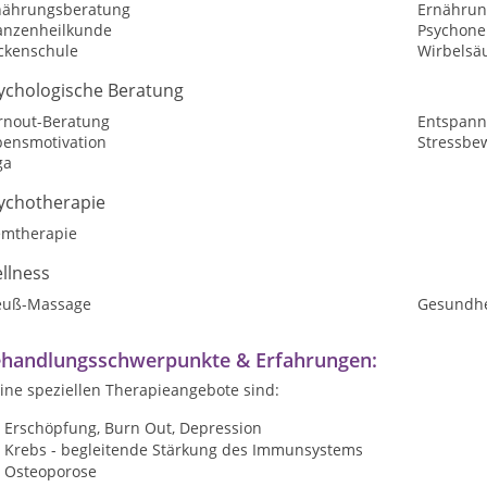
nährungsberatung
Ernährun
lanzenheilkunde
Psychone
ckenschule
Wirbelsä
ychologische Beratung
rnout-Beratung
Entspan
bensmotivation
Stressbe
ga
ychotherapie
emtherapie
llness
euß-Massage
Gesundhe
handlungsschwerpunkte & Erfahrungen:
ine speziellen Therapieangebote sind:
Erschöpfung, Burn Out, Depression
Krebs - begleitende Stärkung des Immunsystems
Osteoporose