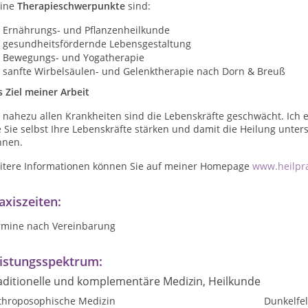
ine
Therapieschwerpunkte
sind:
Ernährungs- und Pflanzenheilkunde
gesundheitsfördernde Lebensgestaltung
Bewegungs- und Yogatherapie
sanfte Wirbelsäulen- und Gelenktherapie nach Dorn & Breuß
 Ziel meiner Arbeit
 nahezu allen Krankheiten sind die Lebenskräfte geschwächt. Ich 
 Sie selbst Ihre Lebenskräfte stärken und damit die Heilung unter
nnen.
itere Informationen können Sie auf meiner Homepage
www.heilpra
axiszeiten:
rmine nach Vereinbarung
istungsspektrum:
aditionelle und komplementäre Medizin, Heilkunde
throposophische Medizin
Dunkelfe