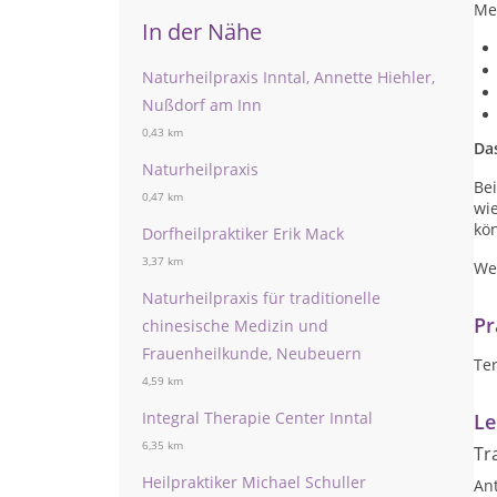
Me
In der Nähe
Naturheilpraxis Inntal, Annette Hiehler,
Nußdorf am Inn
0,43 km
Das
Naturheilpraxis
Bei
0,47 km
wie
kö
Dorfheilpraktiker Erik Mack
3,37 km
We
Naturheilpraxis für traditionelle
Pr
chinesische Medizin und
Frauenheilkunde, Neubeuern
Te
4,59 km
Integral Therapie Center Inntal
Le
6,35 km
Tr
Heilpraktiker Michael Schuller
An