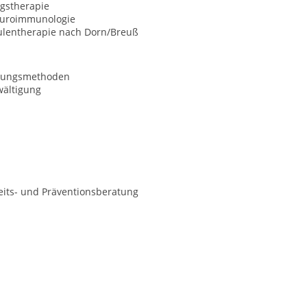
gstherapie
uroimmunologie
ulentherapie nach Dorn/Breuß
nungsmethoden
wältigung
its- und Präventionsberatung