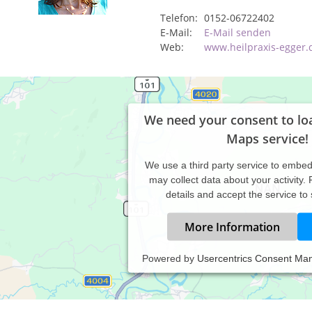
Telefon:
0152-06722402
E-Mail:
E-Mail senden
Web:
www.heilpraxis-egger.
We need your consent to lo
Maps service!
We use a third party service to embe
may collect data about your activity.
details and accept the service to
More Information
Powered by
Usercentrics Consent Ma
zlich willkommen in der Heilpraxis Rita Egger in Engelsberg (ca. 10
r finden Sie eine Therapie, die individuell auf Ihre Interessen un