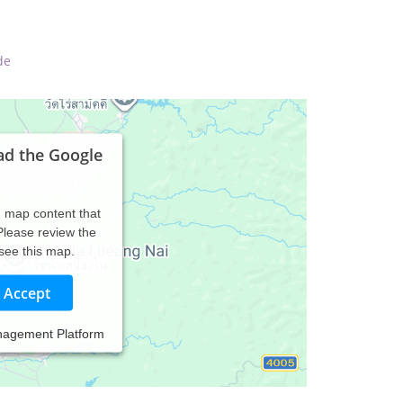
de
ad the Google
d map content that
 Please review the
 see this map.
Accept
nagement Platform
 Min. von Trostberg).
d Lebensverhältnisse abgestimmt wird.