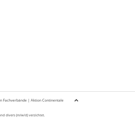
on Fachverbände
|
Aktion Continentale
d divers (m/w/d) verzichtet.