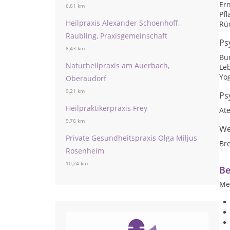
Er
6,61 km
Pf
Heilpraxis Alexander Schoenhoff,
Rü
Raubling, Praxisgemeinschaft
Ps
8,43 km
Bu
Naturheilpraxis am Auerbach,
Le
Yo
Oberaudorf
9,21 km
Ps
Heilpraktikerpraxis Frey
At
9,76 km
We
Private Gesundheitspraxis Olga Miljus
Br
Rosenheim
10,24 km
Be
Me