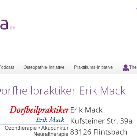
Podcast
Osteopathie-Initiative
Praktikums-Initiative
The
orfheilpraktiker Erik Mack
Erik Mack
Kufsteiner Str. 39a
83126
Flintsbach