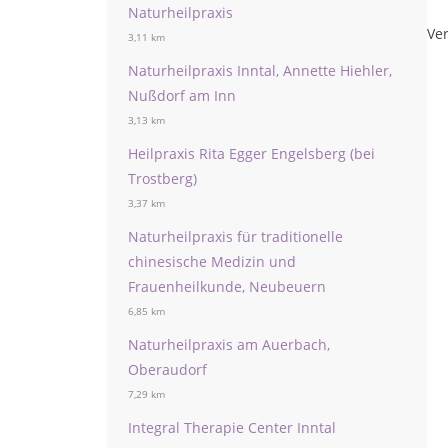
Naturheilpraxis
Ver
3,11 km
Naturheilpraxis Inntal, Annette Hiehler,
Nußdorf am Inn
3,13 km
Heilpraxis Rita Egger Engelsberg (bei
Trostberg)
3,37 km
Naturheilpraxis für traditionelle
chinesische Medizin und
Frauenheilkunde, Neubeuern
6,85 km
Naturheilpraxis am Auerbach,
Oberaudorf
7,29 km
Integral Therapie Center Inntal