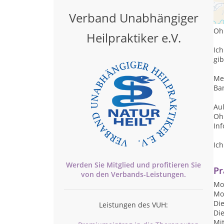
Ic
und
Verband Unabhängiger
Ich
Oh
Heilpraktiker e.V.
Ich
gib
Me
Ba
Au
Oh
In
Ich
Werden Sie Mitglied und profitieren Sie
Pr
von den
Verbands-
Leistungen.
Mon
Mon
Die
Leistungen des VUH:
Die
Mit