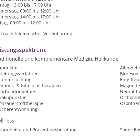
tag, 13:00 bis 17:00 Uhr
nerstag, 09:00 bis 12:00 Uhr
nerstag, 14:00 bis 17:00 Uhr
itag, 09:00 bis 12:00 Uhr
d nach telefonischer Vereinbarung.
istungsspektrum:
aditionelle und komplementäre Medizin, Heilkunde
upunktur
Allergie
sleitungsverfahren
Bioreson
utuntersuchung
Entgiften
ektions- & Infusionstherapien
Magnetfe
tochondriopathie
Neuralth
rakupunktur
Orthomol
onsauerstofftherapie
Ozonther
ucherentwöhnung
llness
sundheits- und Präventionsberatung
Säure-Ba