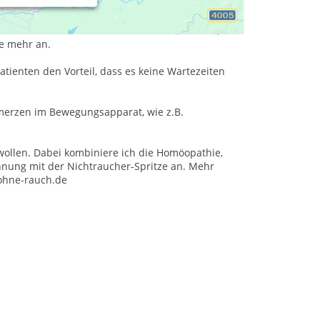
erbayrischen Flintsbach, etwa 80 km von München
ch verschiedene naturheilkundliche Verfahren, wie
e mehr an.
atienten den Vorteil, dass es keine Wartezeiten
merzen im Bewegungsapparat, wie z.B.
ollen. Dabei kombiniere ich die Homöopathie,
nung mit der Nichtraucher-Spritze an. Mehr
-ohne-rauch.de