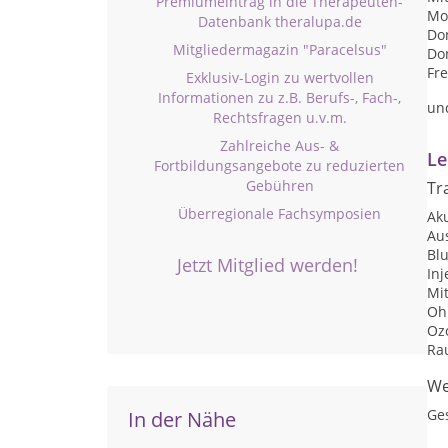
Premiumeintrag in die Therapeuten-
Mon
Datenbank theralupa.de
Don
Mitgliedermagazin "Paracelsus"
Don
Fre
Exklusiv-Login zu wertvollen
Informationen zu z.B. Berufs-, Fach-,
un
Rechtsfragen u.v.m.
Zahlreiche Aus- &
Le
Fortbildungsangebote zu reduzierten
Gebühren
Tr
Überregionale Fachsymposien
Ak
Au
Bl
Jetzt Mitglied werden!
Inj
Mi
Oh
Oz
Ra
We
Ge
In der Nähe