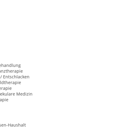
behandlung
anztherapie
 / Entschlacken
ldtherapie
erapie
ekulare Medizin
apie
sen-Haushalt