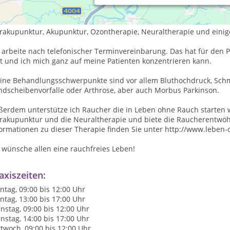
h bin Heilpraktiker aus Leidenschaft und habe meine Praxis im ob
 20 km von Kufstein im idyllischen Inntal.
 unterstütze meine Patienten sich selbst zu heilen. Dafür wende i
rakupunktur, Akupunktur, Ozontherapie, Neuraltherapie und einig
 arbeite nach telefonischer Terminvereinbarung. Das hat für den P
t und ich mich ganz auf meine Patienten konzentrieren kann.
ine Behandlungsschwerpunkte sind vor allem Bluthochdruck, Sch
ndscheibenvorfalle oder Arthrose, aber auch Morbus Parkinson.
ßerdem unterstütze ich Raucher die in Leben ohne Rauch starten w
rakupunktur und die Neuraltherapie und biete die Raucherentwöh
formationen zu dieser Therapie finden Sie unter http://www.leben
 wünsche allen eine rauchfreies Leben!
axiszeiten:
tag, 09:00 bis 12:00 Uhr
tag, 13:00 bis 17:00 Uhr
nstag, 09:00 bis 12:00 Uhr
nstag, 14:00 bis 17:00 Uhr
twoch, 09:00 bis 12:00 Uhr