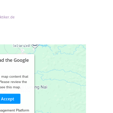
ktiker.de
ad the Google
d map content that
 Please review the
 see this map.
Accept
nagement Platform