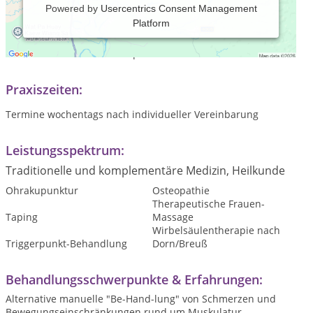
Powered by
Usercentrics Consent Management
Platform
Mein Anliegen ist, dass Sie sich beweglicher, ausgeglichener
und lebendiger fühlen. Und damit wieder mehr
Wohlbefinden und Lebensqualität erfahren können.
Praxiszeiten:
Termine wochentags nach individueller Vereinbarung
Leistungsspektrum:
Traditionelle und komplementäre Medizin, Heilkunde
Ohrakupunktur
Osteopathie
Therapeutische Frauen-
Taping
Massage
Wirbelsäulentherapie nach
Triggerpunkt-Behandlung
Dorn/Breuß
Behandlungsschwerpunkte & Erfahrungen:
Alternative manuelle "Be-Hand-lung" von Schmerzen und
Bewegungseinschränkungen rund um Muskulatur,