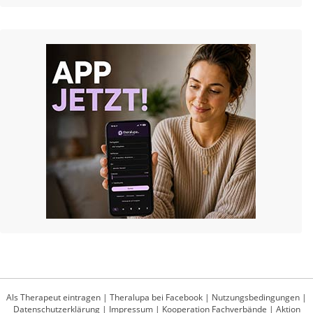
Als Therapeut eintragen
|
Theralupa bei Facebook
|
Nutzungsbedingungen
|
Datenschutzerklärung
|
Impressum
|
Kooperation Fachverbände
|
Aktion