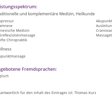
istungsspektrum:
aditionelle und komplementäre Medizin, Heilkunde
upressur
Akupunkt
amnese
Ausleitu
inesische Medizin
Craniosac
ßreflexzonenmassage
Massaget
fte Chiropraktik
llness
upunktmassage
gebotene Fremdsprachen:
lisch
antwortlich für den Inhalt des Eintrages ist: Thomas Kurz