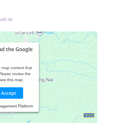
tadt.de
ad the Google
d map content that
 Please review the
 see this map.
Accept
nagement Platform