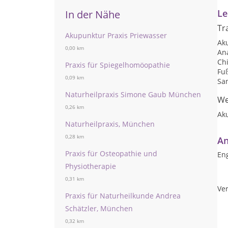
Le
In der Nähe
Tr
Akupunktur Praxis Priewasser
Ak
0,00 km
An
Ch
Praxis für Spiegelhomöopathie
Fu
0,09 km
San
Naturheilpraxis Simone Gaub München
We
0,26 km
Ak
Naturheilpraxis, München
0,28 km
An
Praxis für Osteopathie und
Eng
Physiotherapie
0,31 km
Ver
Praxis für Naturheilkunde Andrea
Schätzler, München
0,32 km