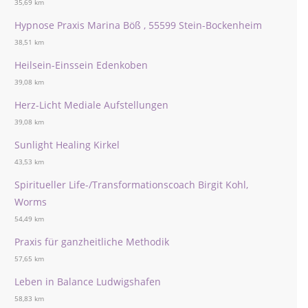
35,69 km
Hypnose Praxis Marina Böß , 55599 Stein-Bockenheim
38,51 km
Heilsein-Einssein Edenkoben
39,08 km
Herz-Licht Mediale Aufstellungen
39,08 km
Sunlight Healing Kirkel
43,53 km
Spiritueller Life-/Transformationscoach Birgit Kohl,
Worms
54,49 km
Praxis für ganzheitliche Methodik
57,65 km
Leben in Balance Ludwigshafen
58,83 km