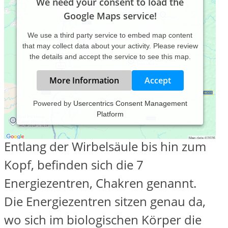
We need your consent to load the
Google Maps service!
We use a third party service to embed map content
that may collect data about your activity. Please review
the details and accept the service to see this map.
More Information
Accept
Powered by
Usercentrics Consent Management
Platform
Chakra und Prana healing:
Entlang der Wirbelsäule bis hin zum
Kopf, befinden sich die 7
Energiezentren, Chakren genannt.
Die Energiezentren sitzen genau da,
wo sich im biologischen Körper die