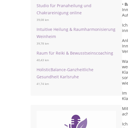
•
B
Studio für Pranaheilung und
In
Chakrareinigung online
Au
39,08 km
Ich
Intuitive Heilung & Raumharmonisierung
inn
Weinheim
An
39,78 km
In
Ve
Raum für Reiki & Bewusstseinscoaching
40,43 km
Wa
wen
HolisticBalance-Ganzheitliche
Kla
Gesundheit Karlsruhe
son
wi
41,74 km
Im 
Kla
Mit
ach
Ich