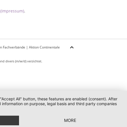
l
(Impressum)
.
on Fachverbände
|
Aktion Continentale
d divers (m/w/d) verzichtet.
 "Accept All" button, these features are enabled (consent). After
d information on purpose, legal basis and third party companies
MORE