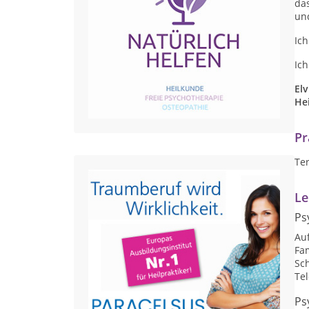
das
und
Ich
Ich
Elv
Hei
Pr
Te
Le
Ps
Auf
Fam
Sc
Te
Ps