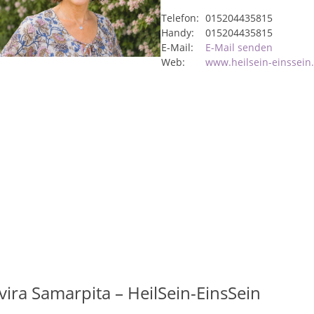
Telefon:
015204435815
Handy:
015204435815
E-Mail:
E-Mail senden
Web:
www.heilsein-einssein
lvira Samarpita – HeilSein-EinsSein