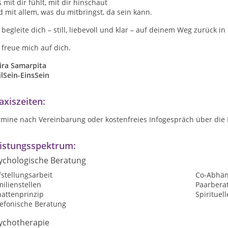
 mit dir fühlt, mit dir hinschaut
 mit allem, was du mitbringst, da sein kann.
 begleite dich – still, liebevoll und klar – auf deinem Weg zurück 
 freue mich auf dich.
ira Samarpita
lSein-EinsSein
axiszeiten:
rmine nach Vereinbarung oder kostenfreies Infogespräch über di
istungsspektrum:
ychologische Beratung
stellungsarbeit
Co-Abhän
ilienstellen
Paarbera
hattenprinzip
Spirituel
lefonische Beratung
ychotherapie