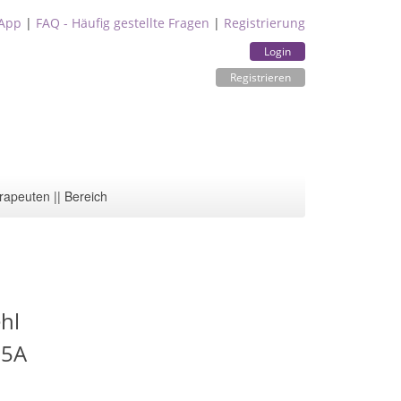
App
|
FAQ - Häufig gestellte Fragen
|
Registrierung
Login
Registrieren
rapeuten || Bereich
hl
 5A