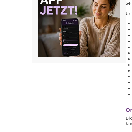
Sel
Un
On
Die
Ko