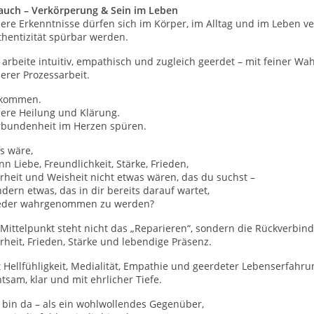
auch – Verkörperung & Sein im Leben
nere Erkenntnisse dürfen sich im Körper, im Alltag und im Leben 
thentizität spürbar werden.
 arbeite intuitiv, empathisch und zugleich geerdet – mit feiner 
erer Prozessarbeit.
kommen.
nere Heilung und Klärung.
rbundenheit im Herzen spüren.
s wäre,
n Liebe, Freundlichkeit, Stärke, Frieden,
rheit und Weisheit nicht etwas wären, das du suchst –
dern etwas, das in dir bereits darauf wartet,
eder wahrgenommen zu werden?
Mittelpunkt steht nicht das „Reparieren“, sondern die Rückverbindu
rheit, Frieden, Stärke und lebendige Präsenz.
 Hellfühligkeit, Medialität, Empathie und geerdeter Lebenserfahru
tsam, klar und mit ehrlicher Tiefe.
 bin da – als ein wohlwollendes Gegenüber,