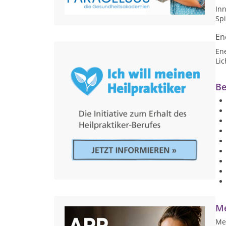
Inn
Spi
En
En
Lic
Be
Me
Mei