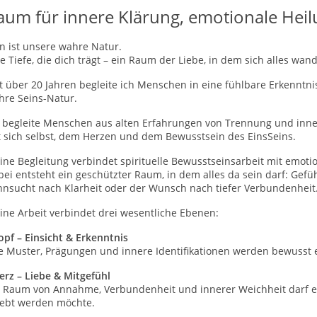
aum für innere Klärung, emotionale He
n ist unsere wahre Natur.
e Tiefe, die dich trägt – ein Raum der Liebe, in dem sich alles wand
t über 20 Jahren begleite ich Menschen in eine fühlbare Erkenntni
hre Seins-Natur.
h begleite Menschen aus alten Erfahrungen von Trennung und inne
t sich selbst, dem Herzen und dem Bewusstsein des EinsSeins.
ne Begleitung verbindet spirituelle Bewusstseinsarbeit mit emoti
ei entsteht ein geschützter Raum, in dem alles da sein darf: Gefühl
hnsucht nach Klarheit oder der Wunsch nach tiefer Verbundenheit
ine Arbeit verbindet drei wesentliche Ebenen:
opf – Einsicht & Erkenntnis
te Muster, Prägungen und innere Identifikationen werden bewusst 
erz – Liebe & Mitgefühl
n Raum von Annahme, Verbundenheit und innerer Weichheit darf ent
lebt werden möchte.