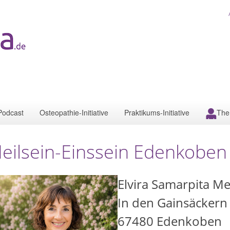
Podcast
Osteopathie-Initiative
Praktikums-Initiative
The
eilsein-Einssein Edenkoben
Elvira Samarpita Me
In den Gainsäckern
67480
Edenkoben