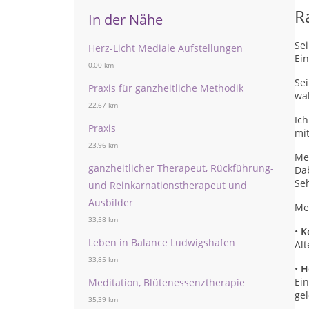
R
In der Nähe
Sei
Herz-Licht Mediale Aufstellungen
Ein
0,00 km
Sei
Praxis für ganzheitliche Methodik
wa
22,67 km
Ic
Praxis
mi
23,96 km
Mei
ganzheitlicher Therapeut, Rückführung-
Dab
Se
und Reinkarnationstherapeut und
Ausbilder
Me
33,58 km
•
K
Leben in Balance Ludwigshafen
Al
33,85 km
•
H
Ei
Meditation, Blütenessenztherapie
ge
35,39 km