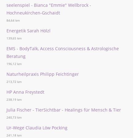
seelenspiel - Bianca "Emmie" Wellbrock -
Hochneukirchen-Gschaidt
84,64 km
Energetik Sarah Hölzl
139,65 km
EMS - BodyTalk, Access Consciousness & Astrologische
Beratung
196,12 km
Naturheilpraxis Philipp Feichtinger
213,72 km
HP Anna Freystedt
238,19 km
Julia Fischer - TierSichtbar - Healings für Mensch & Tier
240,73 km
Ur-Wege Claudia Löw Pocking
241,18 km