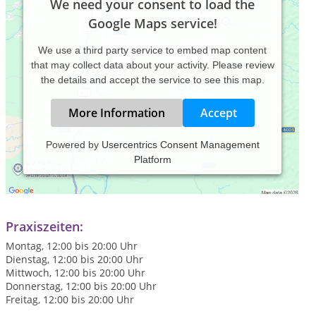
We need your consent to load the
Google Maps service!
We use a third party service to embed map content
that may collect data about your activity. Please review
the details and accept the service to see this map.
More Information
Accept
Powered by
Usercentrics Consent Management
Platform
In meiner Praxis in Wien als auch während meiner Online
Sitzungen werden moderne Quantenheilmethoden mit
traditionellen Reiki Praktiken kombiniert.
Praxiszeiten:
Montag, 12:00 bis 20:00 Uhr
Dienstag, 12:00 bis 20:00 Uhr
Mittwoch, 12:00 bis 20:00 Uhr
Donnerstag, 12:00 bis 20:00 Uhr
Freitag, 12:00 bis 20:00 Uhr