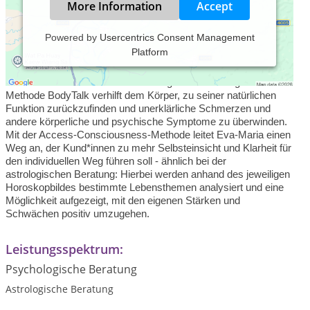
More Information
Accept
Powered by
Usercentrics Consent Management
Platform
Die diplomierte Krankenschwester Eva-Maria Simmer bietet für
Kund*innen Energiearbeit in drei Bereichen an: BodyTalk,
Access Consciousness und Astrologische Beratung. Die
Methode BodyTalk verhilft dem Körper, zu seiner natürlichen
Funktion zurückzufinden und unerklärliche Schmerzen und
andere körperliche und psychische Symptome zu überwinden.
Mit der Access-Consciousness-Methode leitet Eva-Maria einen
Weg an, der Kund*innen zu mehr Selbsteinsicht und Klarheit für
den individuellen Weg führen soll - ähnlich bei der
astrologischen Beratung: Hierbei werden anhand des jeweiligen
Horoskopbildes bestimmte Lebensthemen analysiert und eine
Möglichkeit aufgezeigt, mit den eigenen Stärken und
Schwächen positiv umzugehen.
Leistungsspektrum:
Psychologische Beratung
Astrologische Beratung