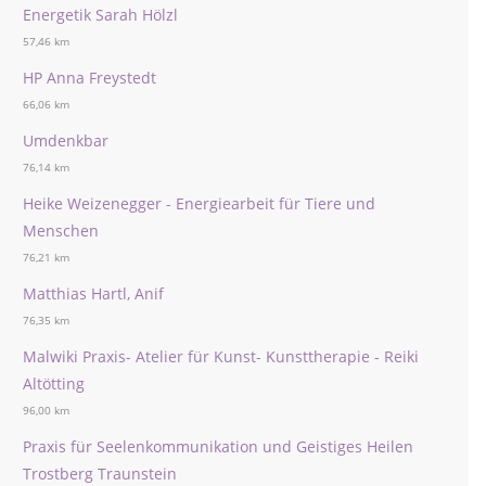
Energetik Sarah Hölzl
57,46 km
HP Anna Freystedt
66,06 km
Umdenkbar
76,14 km
Heike Weizenegger - Energiearbeit für Tiere und
Menschen
76,21 km
Matthias Hartl, Anif
76,35 km
Malwiki Praxis- Atelier für Kunst- Kunsttherapie - Reiki
Altötting
96,00 km
Praxis für Seelenkommunikation und Geistiges Heilen
Trostberg Traunstein