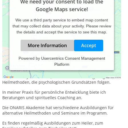
We need your consent to load the
Google Maps service!
We use a third party service to embed map content
that may collect data about your activity. Please review
the details and accept the service to see this map.
More Information
Accept
Powered by
Usercentrics Consent Management
Platform
In meiner Praxis für persönliche Entwicklung erhalten sie
Hilfe und neue Perspektiven für alle Lebensbereiche. Ich
arbeite mit systemischen, schamanischen und geistigen
Heilmethoden, die psychologischen Grundsätzen folgen.
In meiner Praxis für persönliche Entwicklung biete ich
Beratungen und spirituelles Coaching an.
Die ONARIS Akademie hat verschiedene Ausbildungen für
alternative Heilmethoden und Seminare im Programm.
Es finden regelmäßig Ausbildungen zum Heiler, zum