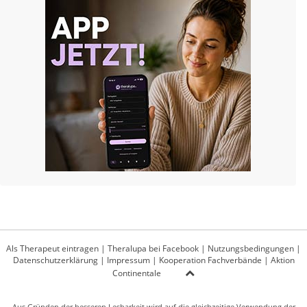
Als Therapeut eintragen
|
Theralupa bei Facebook
|
Nutzungsbedingungen
|
Datenschutzerklärung
|
Impressum
|
Kooperation Fachverbände
|
Aktion
Continentale
Aus Gründen der besseren Lesbarkeit wird auf die gleichzeitige Verwendung der