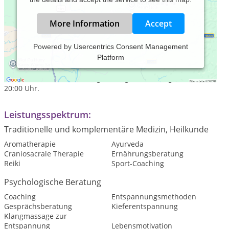
More Information
Accept
Powered by
Usercentrics Consent Management
Platform
Praxiszeiten:
Termine nach Vereinbarung Montag bis Samstag von 08:00 -
20:00 Uhr.
Leistungsspektrum:
Traditionelle und komplementäre Medizin, Heilkunde
Aromatherapie
Ayurveda
Craniosacrale Therapie
Ernährungsberatung
Reiki
Sport-Coaching
Psychologische Beratung
Coaching
Entspannungsmethoden
Gesprächsberatung
Kieferentspannung
Klangmassage zur
Entspannung
Lebensmotivation