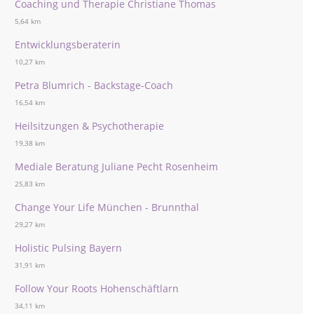
Coaching und Therapie Christiane Thomas
5,64 km
Entwicklungsberaterin
10,27 km
Petra Blumrich - Backstage-Coach
16,54 km
Heilsitzungen & Psychotherapie
19,38 km
Mediale Beratung Juliane Pecht Rosenheim
25,83 km
Change Your Life München - Brunnthal
29,27 km
Holistic Pulsing Bayern
31,91 km
Follow Your Roots Hohenschäftlarn
34,11 km