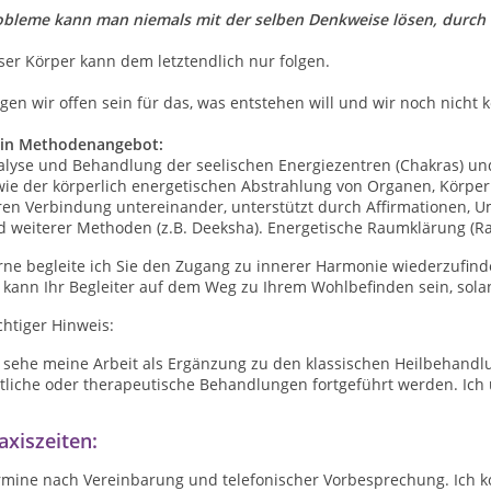
obleme kann man niemals mit der selben Denkweise lösen, durch 
er Körper kann dem letztendlich nur folgen.
en wir offen sein für das, was entstehen will und wir noch nicht 
in Methodenangebot:
alyse und Behandlung der seelischen Energiezentren (Chakras) u
wie der körperlich energetischen Abstrahlung von Organen, Körpe
ren Verbindung untereinander, unterstützt durch Affirmationen,
d weiterer Methoden (z.B. Deeksha). Energetische Raumklärung (Ra
rne begleite ich Sie den Zugang zu innerer Harmonie wiederzufind
 kann Ihr Begleiter auf dem Weg zu Ihrem Wohlbefinden sein, sola
htiger Hinweis:
 sehe meine Arbeit als Ergänzung zu den klassischen Heilbehandlu
tliche oder therapeutische Behandlungen fortgeführt werden. Ich 
axiszeiten:
rmine nach Vereinbarung und telefonischer Vorbesprechung. Ich