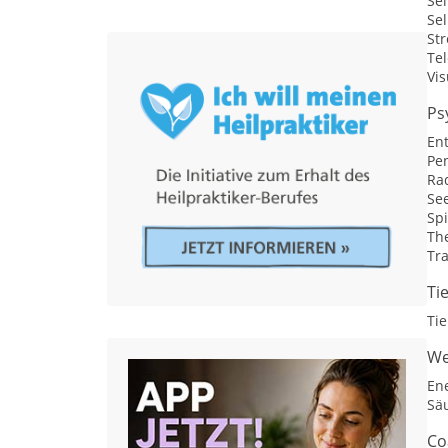
Se
Sel
St
Te
Vis
Ps
En
Pe
Ra
Se
Spi
Th
Tr
Ti
Ti
We
En
Sä
Co