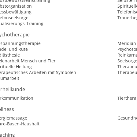
lbstbewusstseinstraining
Selbster
bstorganisation
Spirituel
ressbewältigung
Telefoni
lefonseelsorge
Trauerbe
ualisierungs-Training
ychotherapie
tspannungstherapie
Meridian
ndel und Rute
Psychoso
diästhesie
Reinkarn
elenarbeit Mensch und Tier
Seelsorg
rituelle Heilung
Therapeut
erapeutisches Arbeiten mit Symbolen
Therapeu
aumarbeit
erheilkunde
erkommunikation
Tierthera
llness
ergiemassage
Gesundhe
ure-Basen-Haushalt
aching