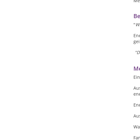
Me
Be
"
Wi
Ene
gei
"D
Me
Ei
Aus
ene
En
Aus
Wa
Fam