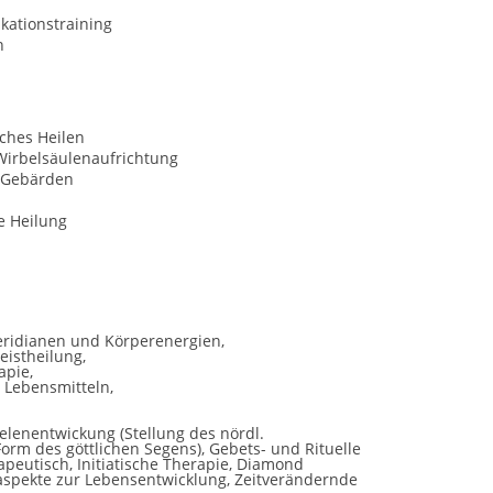
ationstraining
n
ches Heilen
Wirbelsäulenaufrichtung
 Gebärden
le Heilung
eridianen und Körperenergien,
eistheilung,
apie,
 Lebensmitteln,
elenentwickung (Stellung des nördl.
orm des göttlichen Segens), Gebets- und Rituelle
rapeutisch, Initiatische Therapie, Diamond
aspekte zur Lebensentwicklung, Zeitverändernde