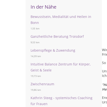
In der Nähe
Bewusstsein, Medialität und Heilen in
Bonn
1,55 km
Ganzheitliche Beratung Troisdorf
9,53 km
Wir
Lebenspflege & Zuwendung
Fri
14,39 km
So 
Intuitive Balance Zentrum für Körper,
Geist & Seele
Uns
Ich
19,73 km
Zwischenraum
"H
Hei
19,86 km
Ene
Kathrin Steeg - systemisches Coaching
Ur
für Frauen