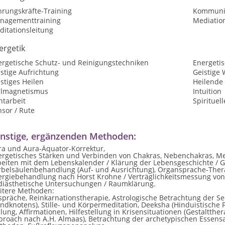
hrungskräfte-Training
Kommunik
nagementtraining
Mediatio
ditationsleitung
ergetik
ergetische Schutz- und Reinigungstechniken
Energetis
stige Aufrichtung
Geistige 
stiges Heilen
Heilende
ilmagnetismus
Intuition
htarbeit
Spirituel
sor / Rute
nstige, ergänzenden Methoden:
ra und Aura-Äquator-Korrektur,
ergetisches Stärken und Verbinden von Chakras, Nebenchakras, M
beiten mit dem Lebenskalender / Klärung der Lebensgeschichte / G
rbelsäulenbehandlung (Auf- und Ausrichtung), Organsprache-Ther
lergiebehandlung nach Horst Krohne / Verträglichkeitsmessung von
diästhetische Untersuchungen / Raumklärung.
itere Methoden:
präche, Reinkarnationstherapie, Astrologische Betrachtung der Se
dknotens), Stille- und Körpermeditation, Deeksha (Hinduistische F
lung, Affirmationen, Hilfestellung in Krisensituationen (Gestaltthe
proach nach A.H. Almaas), Betrachtung der archetypischen Essens