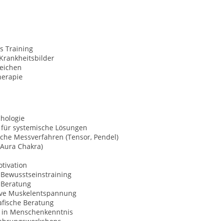
s Training
Krankheitsbilder
Zeichen
herapie
chologie
 für systemische Lösungen
che Messverfahren (Tensor, Pendel)
(Aura Chakra)
tivation
 Bewusstseinstraining
Beratung
ive Muskelentspannung
afische Beratung
 in Menschenkenntnis