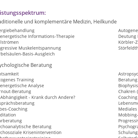
istungsspektrum:
aditionelle und komplementäre Medizin, Heilkunde
lergiebehandlung
Autogene
oenergetische Informations-Therapie
Deutung 
ilströmen
Körbler-
ogressive Muskelentspannung
Störfeldt
rbelsäulen-Basis-Ausgleich
ychologische Beratung
htsamkeit
Astropsy
togenes Training
Beratung
oenergetische Analyse
Biophysis
rnout-Beratung
Chakren 
-Abhängigkeit - Krank durch Andere?
Coaching
sprächsberatung
Lebensmo
ebes-Coaching
Mediales
ditation
Mobbing-
arberatung
Progress
ychoanalytische Beratung
Psychogr
chosoziale Krisenintervention
Schulung