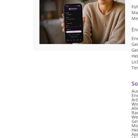
Fü
Ma
Me
En
En
Gei
Gei
He
Lic
Ten
So
Au
En
Ar
Wi
Al
Ra
We
Ges
Mon
Hei
Ap