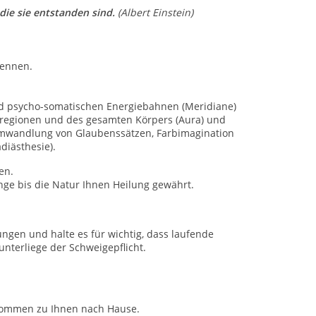
die sie entstanden sind.
(Albert Einstein)
kennen.
nd psycho-somatischen Energiebahnen (Meridiane)
rregionen und des gesamten Körpers (Aura) und
 Umwandlung von Glaubenssätzen, Farbimagination
diästhesie).
en.
nge bis die Natur Ihnen Heilung gewährt.
ngen und halte es für wichtig, dass laufende
unterliege der Schweigepflicht.
 kommen zu Ihnen nach Hause.