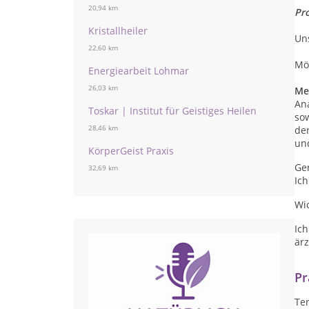
20,94 km
Pr
Kristallheiler
Uns
22,60 km
Mög
Energiearbeit Lohmar
26,03 km
Me
An
Toskar | Institut für Geistiges Heilen
so
28,46 km
de
un
KörperGeist Praxis
Ge
32,69 km
Ich
Wic
Ich
ärz
Pr
Te