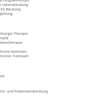
fahrungsworkshops
le Lebensberatung
sche Beratung
gleitung
-Energie-Therapie
matik
ationstherapie
e
ische Heilreisen
tisches Trommeln
pie
its- und Präventionsberatung