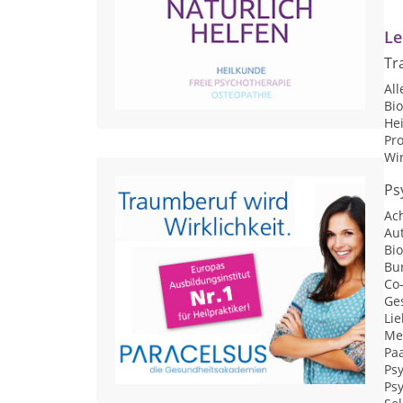
Le
Tr
Al
Bi
He
Pr
Wi
Ps
Ac
Au
Bi
Bu
Co
Ge
Li
Me
Pa
Ps
Psy