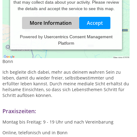
that may collect data about your activity. Please review
the details and accept the service to see this map.
More Information
Accept
Powered by
Usercentrics Consent Management
Platform
Mediales Coaching, Energetisches Heilen
1:1-Coaching, Heilabende, Heiltage, Ausbildung, online und in
Bonn
Ich begleite dich dabei, mehr aus deinem wahren Sein zu
leben, damit du wieder freier, selbstbewstimmter und
erfüllter leben kannst. Durch meine mediale Sicht erhältst du
heilsame Einsichten, so dass sich Lebensthemen Schritt für
Schritt auflösen können.
Praxiszeiten:
Montag bis Freitag: 9 - 19 Uhr und nach Vereinbarung
Online, telefonisch und in Bonn