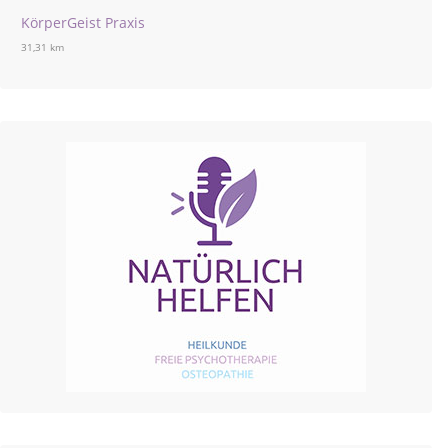
KörperGeist Praxis
31,31 km