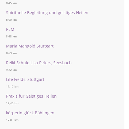
8,45 km
Spirituelle Begleitung und geistiges Heilen
8,60 km
PEM
8,68 km
Maria Mangold Stuttgart
8,69 km
Reiki Schule Lisa Peters, Seesbach
9,22 km
Life Fields, Stuttgart
11,17 km
Praxis für Geistiges Heilen
12,40 km
körperimglück Böblingen
17,05 km