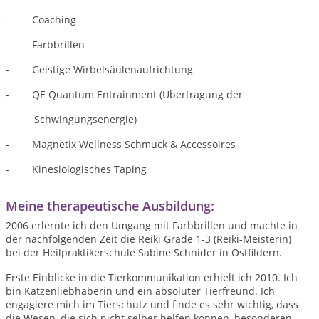
-
Coaching
-
Farbbrillen
-
Geistige Wirbelsäulenaufrichtung
-
QE Quantum Entrainment (Übertragung der
Schwingungsenergie)
-
Magnetix Wellness Schmuck & Accessoires
- Kinesiologisches Taping
Meine therapeutische Ausbildung:
2006 erlernte ich den Umgang mit Farbbrillen und machte in
der nachfolgenden Zeit die Reiki
Grade 1-3 (Reiki-Meisterin)
bei der Heilpraktikerschule Sabine Schnider in Ostfildern.
Erste Einblicke in die Tierkommunikation erhielt ich 2010. Ich
bin Katzenliebhaberin und ein absoluter Tierfreund. Ich
engagiere mich im Tierschutz und finde es sehr wichtig, dass
die Wesen, die sich nicht selber helfen können, besonderen