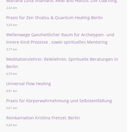
Mariana Luna Shamanic Reiki and Holistic Life Coaching
2,32 km
Praxis für Zen Shiatsu & Quantum Healing Berlin
3,23 km
Wellenwege Ganzheitlicher Raum für Archetypen- und
Innere Kind Prozesse , sowie spirituelles Mentoring
3,77 km
Meditationslehrer, Reikilehren, Spirituelle Beratungen in
Berlin
4,70 km
Universal Flow Healing
4,81 km
Praxis für Körperwahrnehmung und Selbstentfaltung
5,01 km
Reinkarnation Kristina Frenzel, Berlin
5,20 km