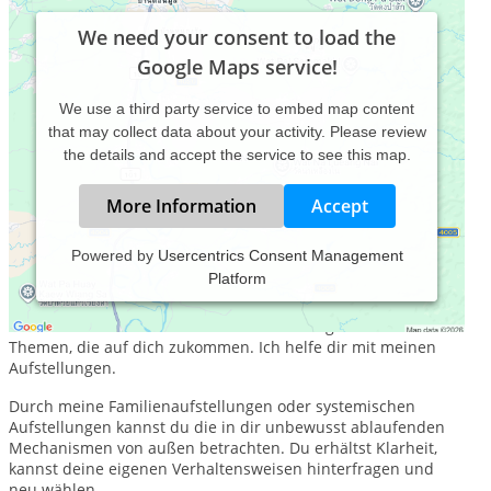
We need your consent to load the
Google Maps service!
We use a third party service to embed map content
that may collect data about your activity. Please review
the details and accept the service to see this map.
More Information
Accept
Powered by
Usercentrics Consent Management
Platform
Als Mama beginnt ein neuer Lebensabschnitt. Du möchtest
alles so gut wie möglich machen, aber manchmal weißt du
nicht wie oder bist einfach überfordert. Es gibt so viele
Themen, die auf dich zukommen. Ich helfe dir mit meinen
Aufstellungen.
Durch meine Familienaufstellungen oder systemischen
Aufstellungen kannst du die in dir unbewusst ablaufenden
Mechanismen von außen betrachten. Du erhältst Klarheit,
kannst deine eigenen Verhaltensweisen hinterfragen und
neu wählen.