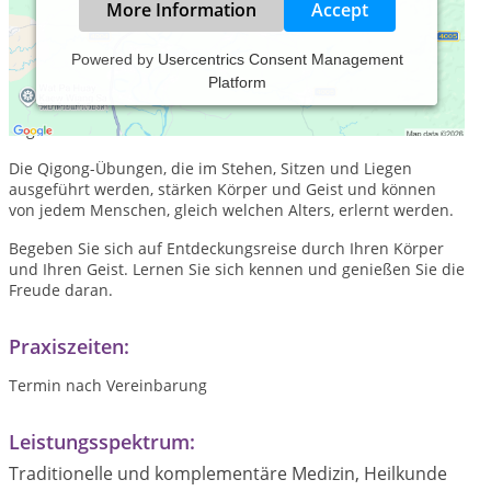
More Information
Accept
Powered by
Usercentrics Consent Management
Platform
Das Shaolin Qigong ist eine alte Methode zur Selbstheilung,
deren Wurzeln in der Traditionellen Chinesischen Medizin
liegen.
Die Qigong-Übungen, die im Stehen, Sitzen und Liegen
ausgeführt werden, stärken Körper und Geist und können
von jedem Menschen, gleich welchen Alters, erlernt werden.
Begeben Sie sich auf Entdeckungsreise durch Ihren Körper
und Ihren Geist. Lernen Sie sich kennen und genießen Sie die
Freude daran.
Praxiszeiten:
Termin nach Vereinbarung
Leistungsspektrum:
Traditionelle und komplementäre Medizin, Heilkunde