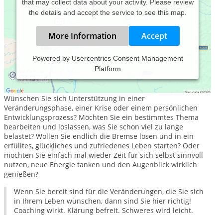
that may collect data about your activity. Please review
the details and accept the service to see this map.
More Information
Accept
Powered by
Usercentrics Consent Management
Platform
Zentriert Sein mit Anne Weber - Ganzheitliches Coaching
und Energetische Klärung
Wünschen Sie sich Unterstützung in einer
Veränderungsphase, einer Krise oder einem persönlichen
Entwicklungsprozess? Möchten Sie ein bestimmtes Thema
bearbeiten und loslassen, was Sie schon viel zu lange
belastet? Wollen Sie endlich die Bremse lösen und in ein
erfülltes, glückliches und zufriedenes Leben starten? Oder
möchten Sie einfach mal wieder Zeit für sich selbst sinnvoll
nutzen, neue Energie tanken und den Augenblick wirklich
genießen?
Wenn Sie bereit sind für die Veränderungen, die Sie sich
in Ihrem Leben wünschen, dann sind Sie hier richtig!
Coaching wirkt. Klärung befreit. Schweres wird leicht.