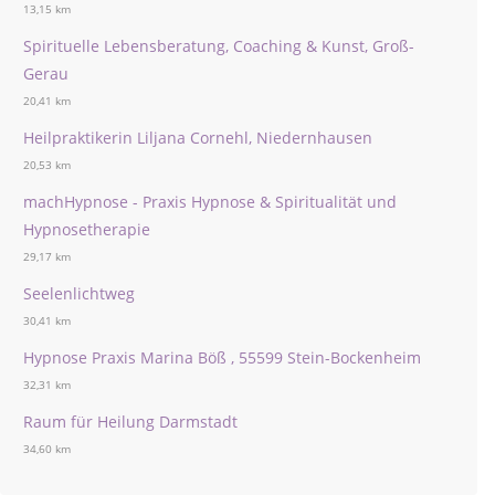
13,15 km
Spirituelle Lebensberatung, Coaching & Kunst, Groß-
Gerau
20,41 km
Heilpraktikerin Liljana Cornehl, Niedernhausen
20,53 km
machHypnose - Praxis Hypnose & Spiritualität und
Hypnosetherapie
29,17 km
Seelenlichtweg
30,41 km
Hypnose Praxis Marina Böß , 55599 Stein-Bockenheim
32,31 km
Raum für Heilung Darmstadt
34,60 km