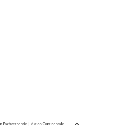
on Fachverbände
|
Aktion Continentale