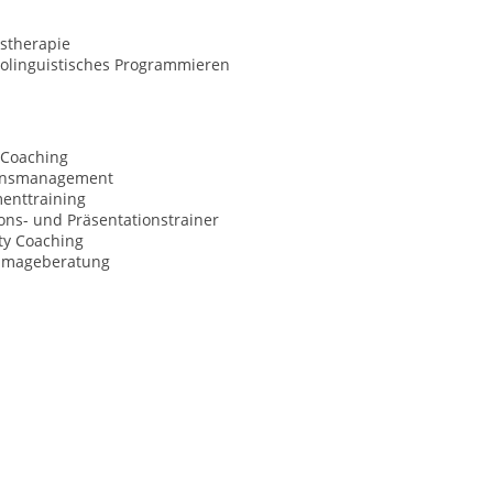
stherapie
olinguistisches Programmieren
 Coaching
onsmanagement
nttraining
ns- und Präsentationstrainer
ty Coaching
d Imageberatung