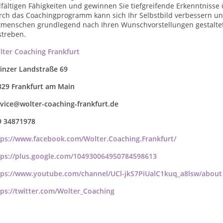
lfältigen Fähigkeiten und gewinnen Sie tiefgreifende Erkenntnisse 
rch das Coachingprogramm kann sich Ihr Selbstbild verbessern un
tmenschen grundlegend nach Ihren Wunschvorstellungen gestaltet
streben.
lter Coaching Frankfurt
inzer Landstraße 69
329 Frankfurt am Main
rvice@wolter-coaching-frankfurt.de
9 34871978
tps://www.facebook.com/Wolter.Coaching.Frankfurt/
tps://plus.google.com/104930064950784598613
tps://www.youtube.com/channel/UCl-jkS7PiUalC1kuq_a8lsw/about
tps://twitter.com/Wolter_Coaching