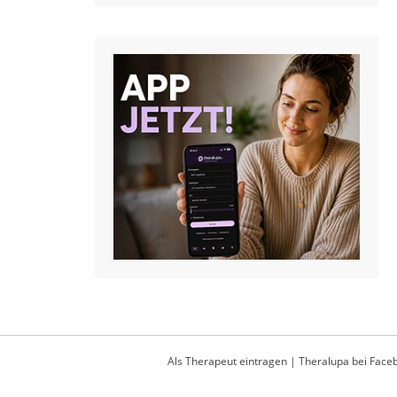
Als Therapeut eintragen
|
Theralupa bei Face