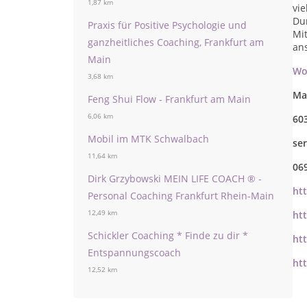
1,87 km
vie
Du
Praxis für Positive Psychologie und
Mi
ganzheitliches Coaching, Frankfurt am
an
Main
Wo
3,68 km
Ma
Feng Shui Flow - Frankfurt am Main
6,06 km
60
Mobil im MTK Schwalbach
se
11,64 km
06
Dirk Grzybowski MEIN LIFE COACH ® -
ht
Personal Coaching Frankfurt Rhein-Main
12,49 km
ht
Schickler Coaching * Finde zu dir *
ht
Entspannungscoach
ht
12,52 km