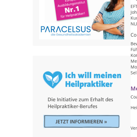
EFT
Jo
Kur
NLP
Co
Be
Fü
Ko
Me
Mot
Se
Me
Coa
Hei
Ver