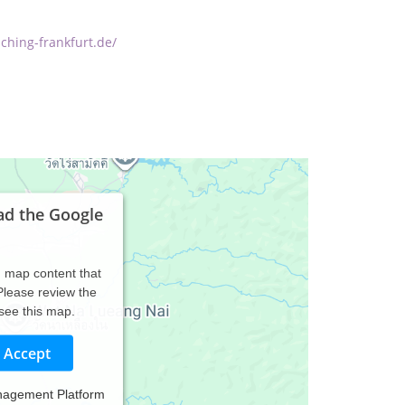
ching-frankfurt.de/
ad the Google
d map content that
 Please review the
 see this map.
Accept
nagement Platform