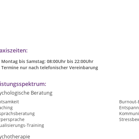
axiszeiten:
Montag bis Samstag: 08:00Uhr bis 22:00Uhr
Termine nur nach telefonischer Vereinbarung
istungsspektrum:
ychologische Beratung
htsamkeit
Burnout-
aching
Entspan
sprächsberatung
Kommunik
rpersprache
Stressbe
ualisierungs-Training
ychotherapie