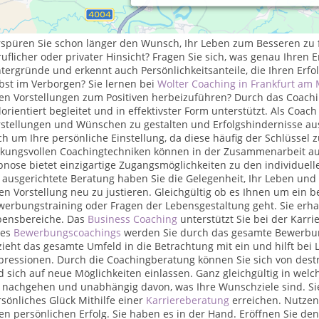
nn Sie eine Veränderung in Ihrem Leben wünschen oder Ihre De
talten möchten, dann sind Sie bei Wolter Coaching Frankfurt rich
rspüren Sie schon länger den Wunsch, Ihr Leben zum Besseren zu 
uflicher oder privater Hinsicht? Fragen Sie sich, was genau Ihren Er
ntergründe und erkennt auch Persönlichkeitsanteile, die Ihren Er
bst im Verborgen? Sie lernen bei
Wolter Coaching in Frankfurt am
en Vorstellungen zum Positiven herbeizuführen? Durch das Coachin
lorientiert begleitet und in effektivster Form unterstützt. Als Coach
rstellungen und Wünschen zu gestalten und Erfolgshindernisse au
h um Ihre persönliche Einstellung, da diese häufig der Schlüssel 
rkungsvollen Coachingtechniken können in der Zusammenarbeit auc
nose bietet einzigartige Zugangsmöglichkeiten zu den individuell
 ausgerichtete Beratung haben Sie die Gelegenheit, Ihr Leben und
en Vorstellung neu zu justieren. Gleichgültig ob es Ihnen um ein b
erbungstraining oder Fragen der Lebensgestaltung geht. Sie erhalte
bensbereiche. Das
Business Coaching
unterstützt Sie bei der Kar
nes
Bewerbungscoachings
werden Sie durch das gesamte Bewerbun
ieht das gesamte Umfeld in die Betrachtung mit ein und hilft bei
pressionen. Durch die Coachingberatung können Sie sich von des
 sich auf neue Möglichkeiten einlassen. Ganz gleichgültig in wel
e nachgehen und unabhängig davon, was Ihre Wunschziele sind. Sie
sönliches Glück Mithilfe einer
Karriereberatung
erreichen. Nutzen
en persönlichen Erfolg. Sie haben es in der Hand. Eröffnen Sie de