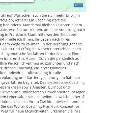
nkgewohnheiten und Verhaltensmuster neu
tig.
führen? Wünschen auch Sie sich mehr Erfolg in
folg boykottiert? Ein Coaching klärt die
folg behindern. Manchmal bleiben Faktoren einem
 Main
, was Sie tun können, um eine Änderung nach
g in Frankfurts Stadtmitte werden Sie dabei
 (FH) helfe ich Ihnen, Ihr Leben nach Ihren
s dem Wege zu räumen. In der Beratung geht es
zu Glück und Erfolg ist. Neben unterschiedlichen
h hypnotische Verfahren förderlich sein. Eine
en inneren Strukturen. Durch die persönlich auf
 Ihre Persönlichkeit neu auszurichten und nach
erufliches Coaching, ein professionelles
n individuell Hilfestellung für alle
riereplanung und Karrieregestaltung. Im Rahmen
gsverfahren begleitet. Das
systemische Coaching
 Lebenskrisen sowie Ängsten, Burnout und
truktiven und unliebsamen Gewohnheiten lossagen
chem Lebensalter sie sich befinden, welchem Beruf
 können sich zu Ihrem Ziel hinentwickeln und Ihr
 Sie das Wolter Coaching Frankfurt Konzept für
n Weg für neue Möglichkeiten, Erkennen Sie Ihre