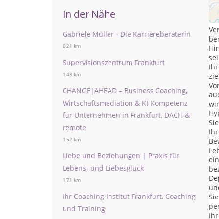
We
ges
In der Nähe
Ve
Gabriele Müller - Die Karriereberaterin
ber
0,21 km
Hi
sel
Supervisionszentrum Frankfurt
Ihr
1,43 km
zie
Vo
CHANGE|AHEAD – Business Coaching,
auc
Wirtschaftsmediation & KI-Kompetenz
wi
Hyp
für Unternehmen in Frankfurt, DACH &
Sie
remote
Ihr
1,52 km
Bew
Le
Liebe und Beziehungen | Praxis für
ei
Lebens- und Liebesglück
bez
De
1,71 km
und
Ihr Coaching Institut Frankfurt, Coaching
Si
per
und Training
Ihr