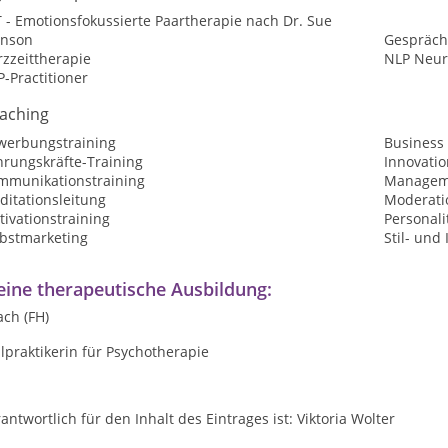
 - Emotionsfokussierte Paartherapie nach Dr. Sue
hnson
Gespräch
zzeittherapie
NLP Neur
-Practitioner
aching
werbungstraining
Business
hrungskräfte-Training
Innovati
mmunikationstraining
Manageme
ditationsleitung
Moderatio
ivationstraining
Personali
lbstmarketing
Stil- un
ine therapeutische Ausbildung:
ch (FH)
lpraktikerin für Psychotherapie
antwortlich für den Inhalt des Eintrages ist: Viktoria Wolter