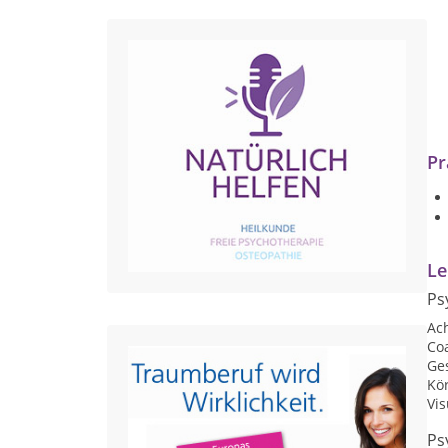
Pr
Le
Ps
Ac
Co
Ge
Kö
Vis
Ps