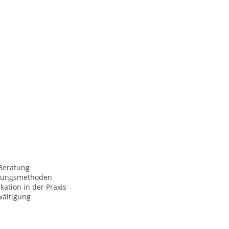
Beratung
nungsmethoden
ation in der Praxis
wältigung