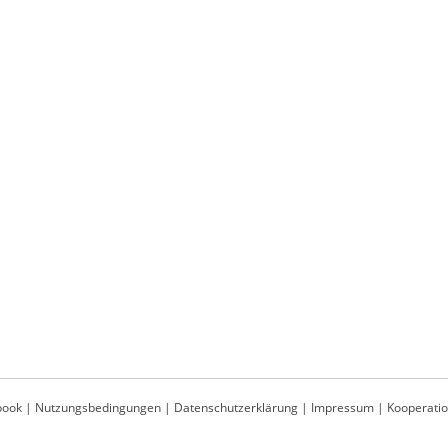
book
|
Nutzungsbedingungen
|
Datenschutzerklärung
|
Impressum
|
Kooperati