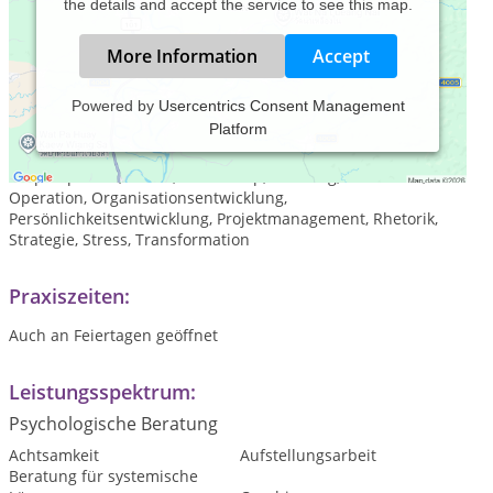
the details and accept the service to see this map.
More Information
Accept
Powered by
Usercentrics Consent Management
Platform
Einzel- und Teamcoachings‎, Trainings in den Bereichen
Achtsamkeit, Burnout, Change, Führung, Kommunikation,
Körpersprache, Kultur, Leadership, Mobbing, Motivation,
Operation, Organisationsentwicklung,
Persönlichkeitsentwicklung, Projektmanagement, Rhetorik,
Strategie, Stress, Transformation
Praxiszeiten:
Auch an Feiertagen geöffnet
Leistungsspektrum:
Psychologische Beratung
Achtsamkeit
Aufstellungsarbeit
Beratung für systemische