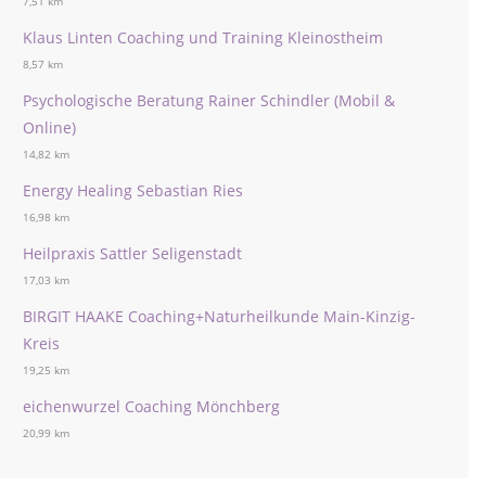
7,51 km
Klaus Linten Coaching und Training Kleinostheim
8,57 km
Psychologische Beratung Rainer Schindler (Mobil &
Online)
14,82 km
Energy Healing Sebastian Ries
16,98 km
Heilpraxis Sattler Seligenstadt
17,03 km
BIRGIT HAAKE Coaching+Naturheilkunde Main-Kinzig-
Kreis
19,25 km
eichenwurzel Coaching Mönchberg
20,99 km