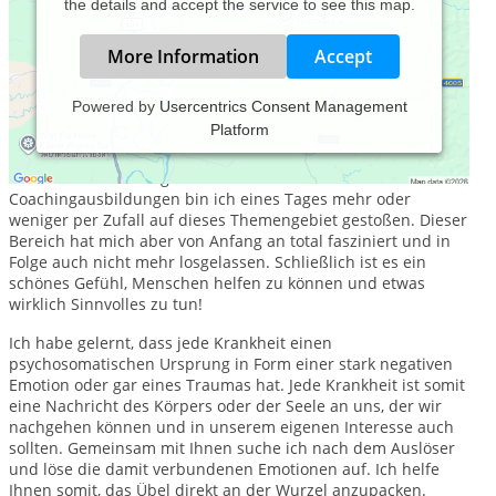
the details and accept the service to see this map.
More Information
Accept
Powered by
Usercentrics Consent Management
Platform
Mein Name ist Klaus Linten. Ich bin Jahrgang 1965 und
arbeite seit drei Jahren als Coach - insbesondere im Bereich
Gesundheitscoaching. Im Rahmen meiner zahlreichen
Coachingausbildungen bin ich eines Tages mehr oder
weniger per Zufall auf dieses Themengebiet gestoßen. Dieser
Bereich hat mich aber von Anfang an total fasziniert und in
Folge auch nicht mehr losgelassen. Schließlich ist es ein
schönes Gefühl, Menschen helfen zu können und etwas
wirklich Sinnvolles zu tun!
Ich habe gelernt, dass jede Krankheit einen
psychosomatischen Ursprung in Form einer stark negativen
Emotion oder gar eines Traumas hat. Jede Krankheit ist somit
eine Nachricht des Körpers oder der Seele an uns, der wir
nachgehen können und in unserem eigenen Interesse auch
sollten. Gemeinsam mit Ihnen suche ich nach dem Auslöser
und löse die damit verbundenen Emotionen auf. Ich helfe
Ihnen somit, das Übel direkt an der Wurzel anzupacken.