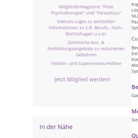
Kog
Mitgliedermagazine "Freie
Lö
Psychotherapie" und "Paracelsus"
NL
Exklusiv-Login zu wertvollen
Pa
Informationen zu z.B. Berufs-, Fach-,
Sy
Rechtsfragen u.v.m.
Co
Zahlreiche Aus- &
Be
Fortbildungsangebote zu reduzierten
Ex
Gebühren
Ko
Telefon- und Supervisions-Hotline
Mot
Sy
Jetzt Mitglied werden!
Be
Ga
Me
Si
In der Nähe
Qu