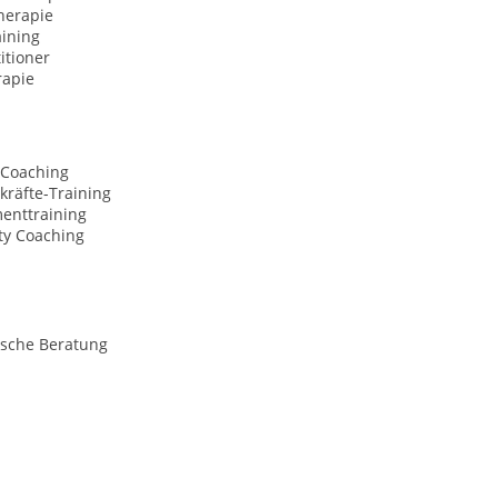
herapie
aining
itioner
rapie
 Coaching
kräfte-Training
nttraining
ty Coaching
ische Beratung