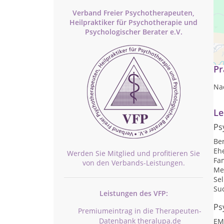
Verband Freier Psychotherapeuten,
Heilpraktiker für Psychotherapie und
Psychologischer Berater e.V.
Die
Pr
Na
Le
Ps
Be
Eh
Werden Sie Mitglied und profitieren Sie
Fam
von den Verbands-Leistungen.
Me
Sel
Su
Leistungen des VFP:
Ps
Premiumeintrag in die Therapeuten-
Datenbank theralupa.de
EM