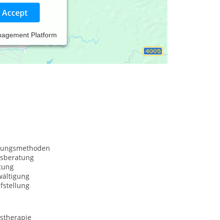
Accept
nagement Platform
nungsmethoden
sberatung
tung
wältigung
fstellung
stherapie