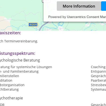
More Information
Powered by
Usercentrics Consent Ma
nstleistungen für die Justiz und Business
axiszeiten:
ch Terminvereinbarung.
istungsspektrum:
ychologische Beratung
ratung für systemische Lösungen
Coaching
e- und Familienberatung
Entspan
ilienstellen
Gespräch
ditation
Paarbera
bstorganisation
Stressbe
chtberatung
Systemau
ychotherapie
DR
Gespräch