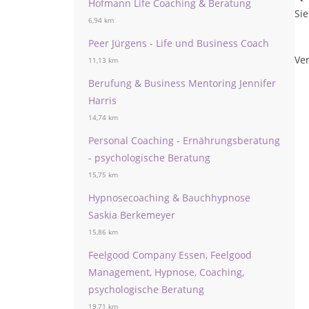
Hofmann Life Coaching & Beratung
Si
6,94 km
Peer Jürgens - Life und Business Coach
Ver
11,13 km
Berufung & Business Mentoring Jennifer
Harris
14,74 km
Personal Coaching - Ernährungsberatung
- psychologische Beratung
15,75 km
Hypnosecoaching & Bauchhypnose
Saskia Berkemeyer
15,86 km
Feelgood Company Essen, Feelgood
Management, Hypnose, Coaching,
psychologische Beratung
19,71 km