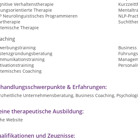
nitive Verhaltenstherapie
Kurzzeitt
sungsorientierte Therapie
Mentaltr
P Neurolinguistisches Programmieren
NLP-Pract
artherapie
Suchtthe
stemische Therapie
aching
werbungstraining
Business
istenzgründungsberatung
Führungs
mmunikationstraining
Manageme
ivationstraining
Personali
stemisches Coaching
handlungsschwerpunkte & Erfahrungen:
nzheitliche Unternehmensberatung, Business Coaching, Psycholog
ine therapeutische Ausbildung:
ehe Website
alifikationen und Zeugnisse: