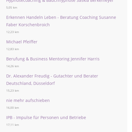
Hypnosecoaching & Bauchhypnose Saskia Berkemeyer
5,05 km
Erkennen Handeln Leben - Beratung Coaching Susanne
Faber Korschenbroich
12,23 km
Michael Pfeiffer
12,83 km
Berufung & Business Mentoring Jennifer Harris
14,26 km
Dr. Alexander Freudig - Gutachter und Berater
Deutschland, Düsseldorf
15,23 km
nie mehr aufschieben
16,00 km
IPB - Impulse für Personen und Betriebe
17,11 km