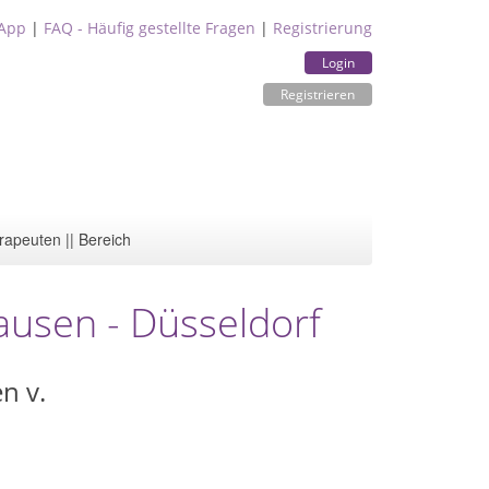
App
|
FAQ - Häufig gestellte Fragen
|
Registrierung
Login
Registrieren
rapeuten || Bereich
hausen - Düsseldorf
n v.