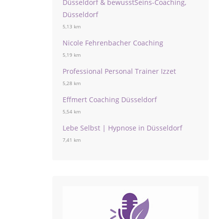
Düsseldorf & bewusstSeins-Coaching,
Düsseldorf
5,13 km
Nicole Fehrenbacher Coaching
5,19 km
Professional Personal Trainer Izzet
5,28 km
Effmert Coaching Düsseldorf
5,54 km
Lebe Selbst | Hypnose in Düsseldorf
7,41 km