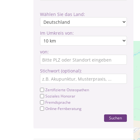
Wählen Sie das Land:
Im Umkreis von:
von:
Stichwort (optional):
Zertifizierte Osteopathen
Soziales Honorar
Fremdsprache
Online-Fernberatung
Suchen
Hei
(je
Fer