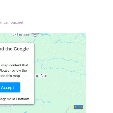
ker-campus.net
ad the Google
d map content that
 Please review the
 see this map.
Accept
nagement Platform
is 3ér Gruppen). Dauer 4 Monate bis zu einem Jahr
Überprüfung beim Gesundheitsamt Friedberg oder