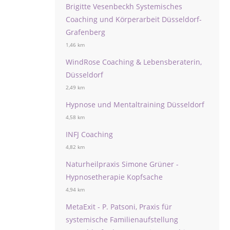
Brigitte Vesenbeckh Systemisches
Coaching und Körperarbeit Düsseldorf-
Grafenberg
1,46 km
WindRose Coaching & Lebensberaterin,
Düsseldorf
2,49 km
Hypnose und Mentaltraining Düsseldorf
4,58 km
INFJ Coaching
4,82 km
Naturheilpraxis Simone Grüner -
Hypnosetherapie Kopfsache
4,94 km
MetaExit - P. Patsoni, Praxis für
systemische Familienaufstellung