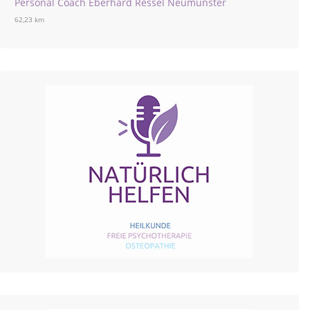
Personal Coach Eberhard Ressel Neumünster
62,23 km