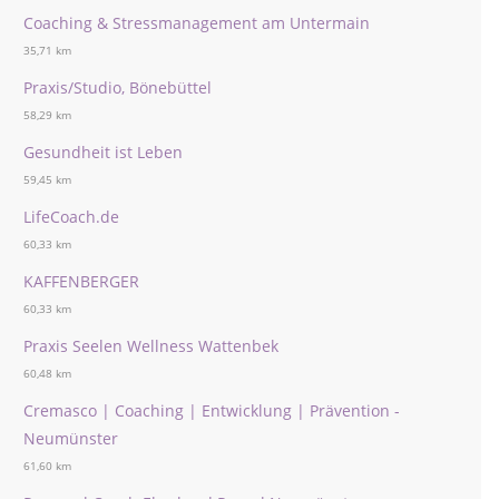
Coaching & Stressmanagement am Untermain
35,71 km
Praxis/Studio, Bönebüttel
58,29 km
Gesundheit ist Leben
59,45 km
LifeCoach.de
60,33 km
KAFFENBERGER
60,33 km
Praxis Seelen Wellness Wattenbek
60,48 km
Cremasco | Coaching | Entwicklung | Prävention -
Neumünster
61,60 km