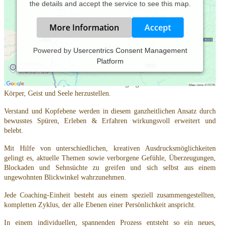
the details and accept the service to see this map.
More Information
Accept
Powered by
Usercentrics Consent Management
Platform
NSL
nach Harrassowitz
ist ein inspirierendes, lebendiges Coaching, das
intensives Bewustseinstraining mit einer bunten Abfolge innovativer
Methoden verknüpft, um einen tiefen Zugang zur inneren Weisheit von
Körper, Geist und Seele herzustellen.
Verstand und Kopfebene werden in diesem ganzheitlichen Ansatz durch
bewusstes Spüren, Erleben & Erfahren wirkungsvoll erweitert und
belebt.
Mit Hilfe von unterschiedlichen, kreativen Ausdrucksmöglichkeiten
gelingt es, aktuelle Themen sowie verborgene Gefühle, Überzeugungen,
Blockaden und Sehnsüchte zu greifen und sich selbst aus einem
ungewohnten Blickwinkel wahrzunehmen.
Jede Coaching-Einheit besteht aus einem speziell zusammengestellten,
kompletten Zyklus, der alle Ebenen einer Persönlichkeit anspricht.
In einem individuellen, spannenden Prozess entsteht so ein neues,