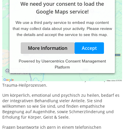
We need your consent to load the
Google Maps service!
We use a third party service to embed map content
that may collect data about your activity. Please review
the details and accept the service to see this map.
More Information
Accept
Powered by
Usercentrics Consent Management
Platform
In meinen ganzheitlichen Behandlungen, verbinde ich 20
Jahre Therapieerfahrung in Shiatsu-Massage &
Körpertherapie mit prozess-orientierter Psychotherapie &
Trauma-Heilprozessen.
Um körperlich, emotional und psychisch zu heilen, bedarf es
der integrativen Behandlung vieler Anteile. Sie sind
willkommen so wie Sie sind, und finden empathische
Begegnung auf Augenhöhe, sowie Schmerzlinderung und
Erholung für Körper, Geist & Seele.
Fragen beantworte ich gern in einem telefonischen