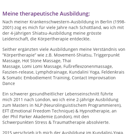
Meine therapeutische Ausbildung:
Nach meiner Krankenschwestern-Ausbildung in Berlin (1998-
2001) zog es mich für viele Jahre nach Schottland, wo ich
mit
der
4-jährigen Shiatsu-Ausbildung
m
eine grösste
Leidenschaft, die Körpertherapie entdeckte.
Seither
ergänzten viele Aus
bildungen meine Verständnis von
“Körpertherapie” wie
z.B.
Movement-Shiatsu,
Triggerpunkt
Massage, Hot Stone Massage, Thai
Massage,
Lomi
Lomi
Massage, Fußreflexzonenmassage,
Faszien-release, Lymphdrainage, Kundalini Yoga, Feldenkrais
& Somatic Embodiement Training, Contact Improvisation
Dance
Ein schwerer gesundheitlicher Lebenseinschnitt führte
mich
2011 nach London, wo ich
eine 2-jährige Ausbildung
zum Masters in
NLP (Neurolinguistischem Programmieren),
EFT (Emotional Freedom Technique) & Hypnotherapie,
an
der
Phil Parker Akademie (London),
mit den
Schwerpunkten
Stress &
Traumatherapie absolvierte
.
2015 verschrieb ich mich der
Ausbildung im
Kundalini-Yoga.