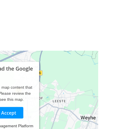
ad the Google
d map content that
 Please review the
 see this map.
Accept
nagement Platform