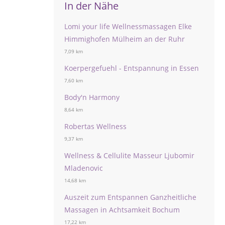
In der Nähe
Lomi your life Wellnessmassagen Elke
Himmighofen Mülheim an der Ruhr
7,09 km
Koerpergefuehl - Entspannung in Essen
7,60 km
Body'n Harmony
8,64 km
Robertas Wellness
9,37 km
Wellness & Cellulite Masseur Ljubomir
Mladenovic
14,68 km
Auszeit zum Entspannen Ganzheitliche
Massagen in Achtsamkeit Bochum
17,22 km