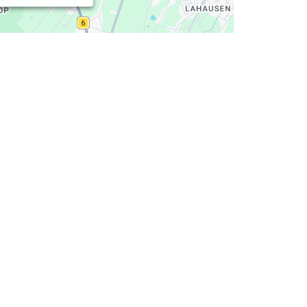
ienstleistung an. Mein Schwerpunkt liegt dabei
rzmassagen als Büromassagen an.