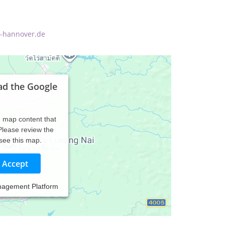
s-hannover.de
ad the Google
d map content that
 Please review the
 see this map.
Accept
nagement Platform