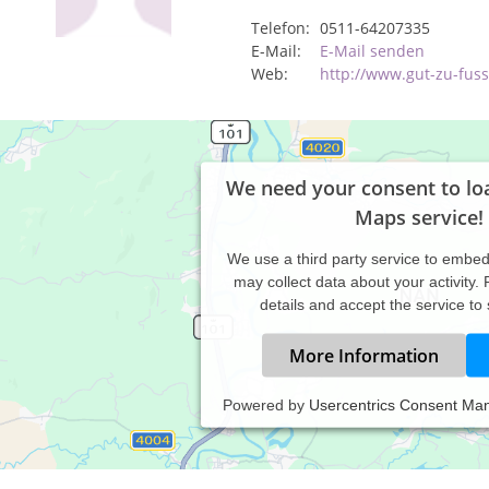
Telefon:
0511-64207335
E-Mail:
E-Mail senden
Web:
http://www.gut-zu-fus
We need your consent to lo
Maps service!
We use a third party service to embe
may collect data about your activity.
details and accept the service to
More Information
Powered by
Usercentrics Consent Ma
axiszeiten:
rmine nur nach Vereinbarung