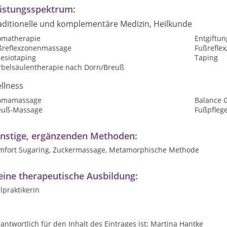
istungsspektrum:
aditionelle und komplementäre Medizin, Heilkunde
omatherapie
Entgiftu
ßreflexzonenmassage
Fußrefle
nesiotaping
Taping
rbelsäulentherapie nach Dorn/Breuß
llness
omamassage
Balance 
euß-Massage
Fußpfleg
nstige, ergänzenden Methoden:
mfort Sugaring, Zuckermassage, Metamorphische Methode
ine therapeutische Ausbildung:
lpraktikerin
antwortlich für den Inhalt des Eintrages ist: Martina Hantke