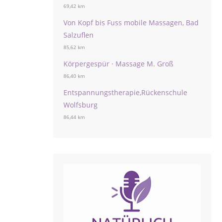
69,42 km
Von Kopf bis Fuss mobile Massagen, Bad
Salzuflen
85,62 km
Körpergespür · Massage M. Groß
86,40 km
Entspannungstherapie,Rückenschule
Wolfsburg
86,44 km