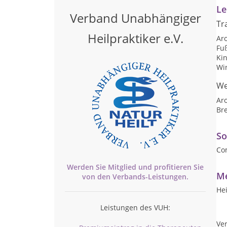
Le
Verband Unabhängiger
Tr
Heilpraktiker e.V.
Ar
Fu
Ki
Wi
We
Ar
Br
So
Co
Werden Sie Mitglied und profitieren Sie
Me
von den
Verbands-
Leistungen.
Hei
Leistungen des VUH:
Ver