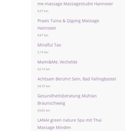
me-massage Massagestudio Hannover
0,27 km
Praxis Tuina & Qigong Massage
Hannover
0,67 km
Mindful Tao
5,19 km
Mami&Me, Vechelde
52,10 km
Achtsam Berührt Sein, Bad Fallingbostel
54,75 km
Gesundheitsberatung Mühlan
Braunschweig
63,62 km
LANAI green nature Spa mit Thai
Massage Minden