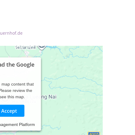
auernhof.de
ad the Google
d map content that
 Please review the
 see this map.
Accept
nagement Platform
ns am Ranzinger Hof ... gerne auch für
 ...