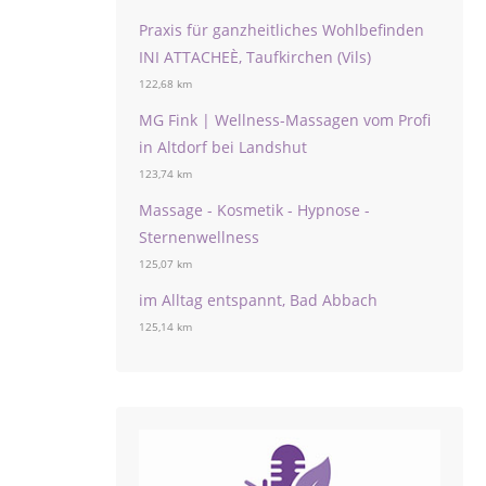
Praxis für ganzheitliches Wohlbefinden
INI ATTACHEÈ, Taufkirchen (Vils)
122,68 km
MG Fink | Wellness-Massagen vom Profi
in Altdorf bei Landshut
123,74 km
Massage - Kosmetik - Hypnose -
Sternenwellness
125,07 km
im Alltag entspannt, Bad Abbach
125,14 km