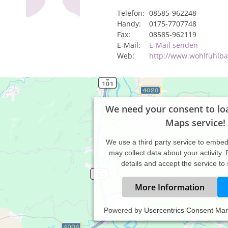
Telefon:
08585-962248
Handy:
0175-7707748
Fax:
08585-962119
E-Mail:
E-Mail senden
Web:
http://www.wohlfühlb
We need your consent to lo
Maps service!
We use a third party service to embe
may collect data about your activity.
details and accept the service to
More Information
Powered by
Usercentrics Consent Ma
rbinden Sie Ihre Anwendungen mit einem entspannten Urlaub bei u
nheimische oder andere Menschen, die nicht bei uns am Hof wohnen