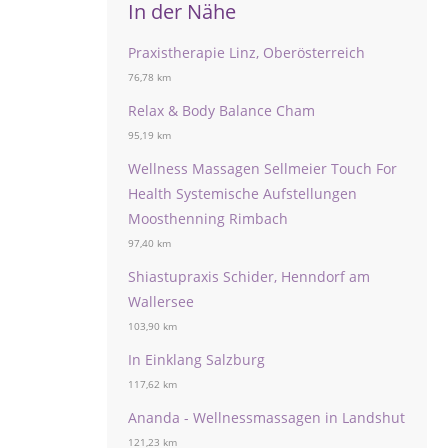
In der Nähe
Praxistherapie Linz, Oberösterreich
76,78 km
Relax & Body Balance Cham
95,19 km
Wellness Massagen Sellmeier Touch For
Health Systemische Aufstellungen
Moosthenning Rimbach
97,40 km
Shiastupraxis Schider, Henndorf am
Wallersee
103,90 km
In Einklang Salzburg
117,62 km
Ananda - Wellnessmassagen in Landshut
121,23 km