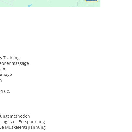
s Training
xzonenmassage
men
ainage
n
d Co.
nungsmethoden
sage zur Entspannung
ive Muskelentspannung