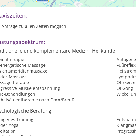
axiszeiten:
 Anfrage zu allen Zeiten möglich
istungsspektrum:
aditionelle und komplementäre Medizin, Heilkunde
omatherapie
Autogene
oenergetische Massage
Fußrefle
sichtsmeridianmassage
Heilströ
nder-Massage
Lymphdr
ssagetherapie
Ohrkerze
ogressive Muskelentspannung
Qi Gong
pe-Behandlungen
Wickel un
rbelsäulentherapie nach Dorn/Breuß
ychologische Beratung
togenes Training
Entspan
nder-Yoga
Klangmas
ditation
Progress