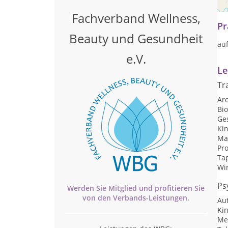
Fachverband Wellness,
Pr
Beauty und Gesundheit
auf
e.V.
Le
Tr
Ar
Bi
Ge
Ki
Ma
Pr
Ta
Wi
Ps
Werden Sie Mitglied und profitieren Sie
von den
Verbands-
Leistungen.
Au
Ki
Me