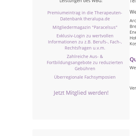
Leistungen des WBG:
Te
We
Premiumeintrag in die Therapeuten-
Datenbank theralupa.de
Ar
Br
Mitgliedermagazin "Paracelsus"
En
Exklusiv-Login zu wertvollen
Ho
Informationen zu z.B. Berufs-, Fach-,
Ko
Rechtsfragen u.v.m.
Zahlreiche Aus- &
Qu
Fortbildungsangebote zu reduzierten
We
Gebühren
Überregionale Fachsymposien
Ver
Jetzt Mitglied werden!