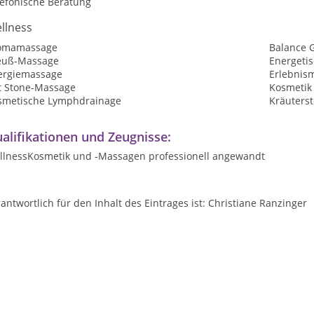
lefonische Beratung
llness
omamassage
Balance 
euß-Massage
Energeti
ergiemassage
Erlebnis
t Stone-Massage
Kosmetik
smetische Lymphdrainage
Kräuters
alifikationen und Zeugnisse:
llnessKosmetik und -Massagen professionell angewandt
antwortlich für den Inhalt des Eintrages ist: Christiane Ranzinger