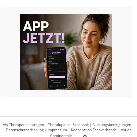
Als Therapeut eintragen
|
Theralupa bei Facebook
|
Nutzungsbedingungen
|
Datenschutzerklärung
|
Impressum
|
Kooperation Fachverbände
|
Aktion
Continentale