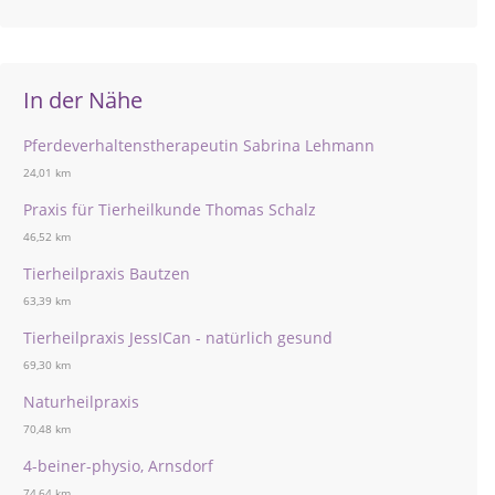
In der Nähe
Pferdeverhaltenstherapeutin Sabrina Lehmann
24,01 km
Praxis für Tierheilkunde Thomas Schalz
46,52 km
Tierheilpraxis Bautzen
63,39 km
Tierheilpraxis JessICan - natürlich gesund
69,30 km
Naturheilpraxis
70,48 km
4-beiner-physio, Arnsdorf
74,64 km