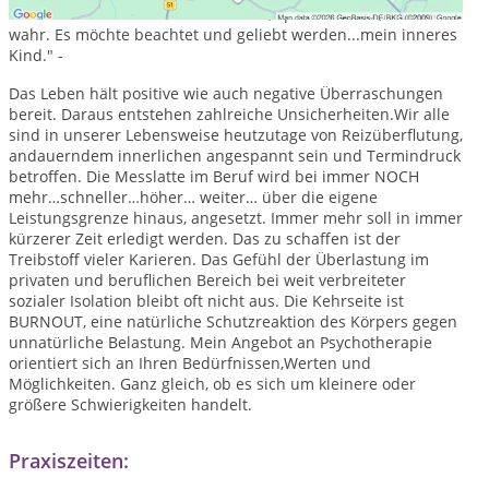
Was kann ich tun? Ich schaue es an, spreche es an, nehme es
wahr. Es möchte beachtet und geliebt werden...mein inneres
Kind." -
Das Leben hält positive wie auch negative Überraschungen
bereit. Daraus entstehen zahlreiche Unsicherheiten.Wir all
e
sind in unserer Lebensweise heutzutage von Reizüberflutung,
andauerndem innerlichen angespannt sein und Termindruck
betroffen. Die Messlatte im Beruf wird bei immer NOCH
mehr…schneller…höher… weiter… über die eigene
Leistungsgrenze hinaus, angesetzt. Immer mehr soll in immer
kürzerer Zeit erledigt werden. Das zu schaffen ist der
Treibstoff vieler Karieren. Das Gefühl der Überlastung im
privaten und beruflichen Bereich bei weit verbreiteter
sozialer Isolation bleibt oft nicht aus. Die Kehrseite ist
BURNOUT, eine natürliche Schutzreaktion des Körpers gegen
unnatürliche Belastung. Mein Angebot an Psychotherapie
orientiert sich an Ihren Bedürfnissen,Werten und
Möglichkeiten. Ganz gleich, ob es sich um kleinere oder
größere Schwierigkeiten handelt.
Praxiszeiten: