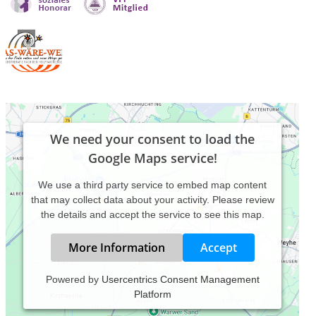
We need your consent to load the
Google Maps service!
We use a third party service to embed map content
that may collect data about your activity. Please review
the details and accept the service to see this map.
More Information
Accept
Powered by
Usercentrics Consent Management
Platform
"Chaos in mir....wer bin ich? Wer kennt mich? Kenne ich mich
selbst? Was, wenn nicht ich? Und was schmerzt in mir so?