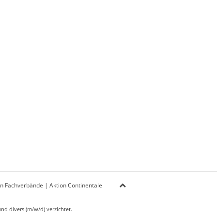
on Fachverbände
|
Aktion Continentale
d divers (m/w/d) verzichtet.