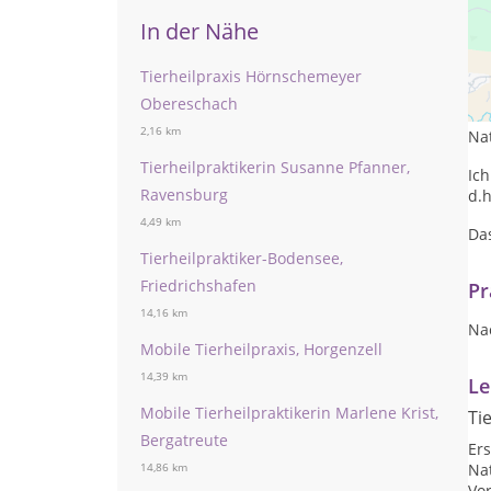
In der Nähe
Ic
Tierheilpraxis Hörnschemeyer
he
Obereschach
Hu
2,16 km
Na
Tierheilpraktikerin Susanne Pfanner,
Ich
Ravensburg
d.h
4,49 km
Da
Tierheilpraktiker-Bodensee,
Friedrichshafen
Pr
14,16 km
Na
Mobile Tierheilpraxis, Horgenzell
14,39 km
Le
Mobile Tierheilpraktikerin Marlene Krist,
Ti
Bergatreute
Ers
Nat
14,86 km
Vo