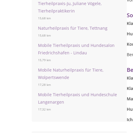
Tierheilpraxis-Ju, Juliane Vögele,
Tierheilpraktikerin
So
15,68 km
Kl
Naturheilpraxis für Tiere, Tettnang
Hu
15,68 km
Ko
Mobile Tierheilpraxis und Hundesalon
Friedrichshafen - Lindau
Be
15,79 km
Be
Mobile Naturheilpraxis für Tiere,
Wolpertswende
Kl
17,28 km
Kl
Mobile Tierheilpraxis und Hundeschule
Ma
Langenargen
Hu
17,32 km
Ic