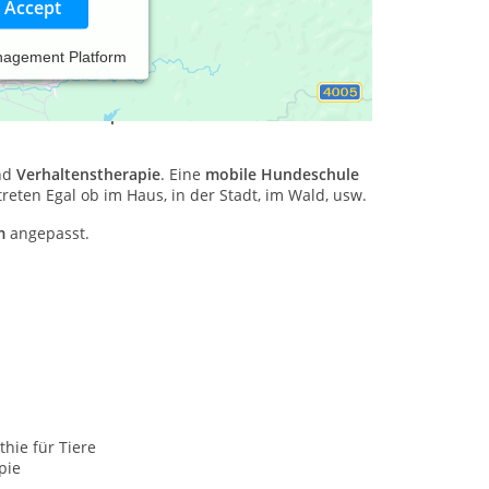
Accept
nagement Platform
 ich Tiere aller Art
klassisch
homöopathisch
und
und festen Beziehung
. Ich biete
mobile
sischen Homöopathie bei Pferd und Hund
.
nd
Verhaltenstherapie
. Eine
mobile Hundeschule
reten Egal ob im Haus, in der Stadt, im Wald, usw.
m
angepasst.
hie für Tiere
pie