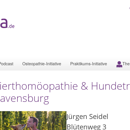
Podcast
Osteopathie-Initiative
Praktikums-Initiative
The
ierthomöopathie & Hundetra
avensburg
Jürgen Seidel
Blütenweg 3