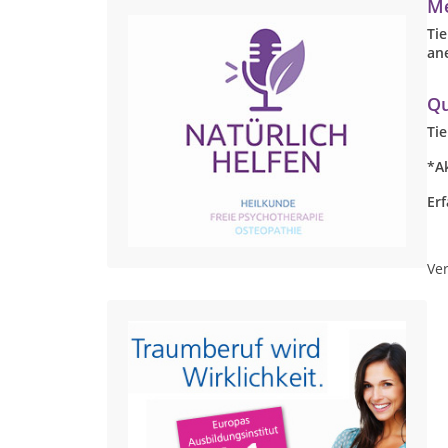
Me
Ti
ane
Qu
Ti
*A
Erf
Ver