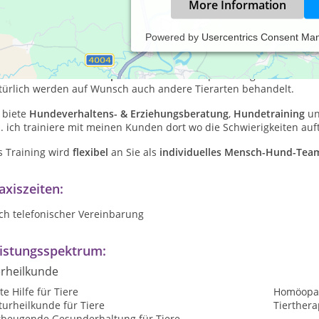
More Information
Powered by
Usercentrics Consent Ma
h bin
Tierhomöopath
und
Hundepsychologe
und seit 2000 behandle
lfe
Mensch-Hund-Teams
auf dem Weg zu einer
vertrauensvollen 
ndeschule
und
Tierheilpraxis
. Mein Schwerpunkt liegt in der
klas
türlich werden auf Wunsch auch andere Tierarten behandelt.
 biete
Hundeverhaltens- & Erziehungsberatung
,
Hundetraining
u
. ich trainiere mit meinen Kunden dort wo die Schwierigkeiten auft
s Training wird
flexibel
an Sie als
individuelles
Mensch-Hund-Tea
axiszeiten:
ch telefonischer Vereinbarung
istungsspektrum:
erheilkunde
te Hilfe für Tiere
Homöopat
urheilkunde für Tiere
Tierthera
rbeugende Gesunderhaltung für Tiere