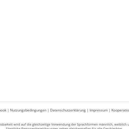
book
|
Nutzungsbedingungen
|
Datenschutzerklärung
|
Impressum
|
Kooperati
sbarkeit wird auf die gleichzeitige Verwendung der Sprachformen männlich, weiblich un
Sämtliche Personenbezeichnungen gelten gleichermaßen für alle Geschlechter.