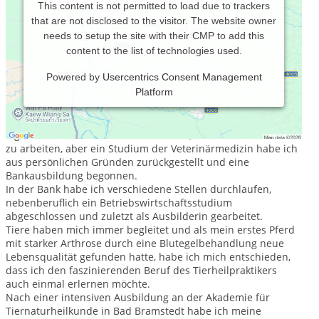
This content is not permitted to load due to trackers
that are not disclosed to the visitor. The website owner
needs to setup the site with their CMP to add this
content to the list of technologies used.
Powered by
Usercentrics Consent Management
Platform
Ich wurde 1974 in Oldenburg geboren und Tiere gehören zu
mir, seit ich denken kann.
Eigentlich war es immer mein Wunsch, mit Tieren beruflich
zu arbeiten, aber ein Studium der Veterinärmedizin habe ich
aus persönlichen Gründen zurückgestellt und eine
Bankausbildung begonnen.
In der Bank habe ich verschiedene Stellen durchlaufen,
nebenberuflich ein Betriebswirtschaftsstudium
abgeschlossen und zuletzt als Ausbilderin gearbeitet.
Tiere haben mich immer begleitet und als mein erstes Pferd
mit starker Arthrose durch eine Blutegelbehandlung neue
Lebensqualität gefunden hatte, habe ich mich entschieden,
dass ich den faszinierenden Beruf des Tierheilpraktikers
auch einmal erlernen möchte.
Nach einer intensiven Ausbildung an der Akademie für
Tiernaturheilkunde in Bad Bramstedt habe ich meine