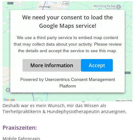
We need your consent to load the
Google Maps service!
We use a third party service to embed map content
that may collect data about your activity. Please review
the details and accept the service to see this map.
More Information
Accept
Powered by
Usercentrics Consent Management
Platform
Seit meiner Kindheit lebe ich mit Tieren zusammen. Ich
interessierte mich schon immer für die körperliche
Gesundheit und das seelische Wohlergehen von Tieren.
Deshalb war es mein Wunsch, mir das Wissen als
Tierheilpraktikerin & Hundephysiotherapeutin anzueignen.
Praxiszeiten:
Mobile Fahrpraxis