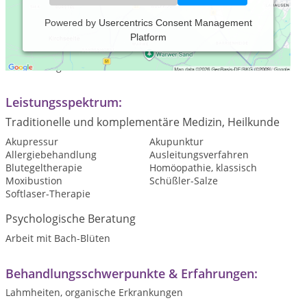
Powered by
Usercentrics Consent Management
Platform
Tierheilpraxis mit der Möglichkeit der stationären Aufnahme
zur Reha mit naturheilkundlicher und physiotherapeutischer
Behandlung von Pferden
Leistungsspektrum:
Traditionelle und komplementäre Medizin, Heilkunde
Akupressur
Akupunktur
Allergiebehandlung
Ausleitungsverfahren
Blutegeltherapie
Homöopathie, klassisch
Moxibustion
Schüßler-Salze
Softlaser-Therapie
Psychologische Beratung
Arbeit mit Bach-Blüten
Behandlungsschwerpunkte & Erfahrungen:
Lahmheiten, organische Erkrankungen