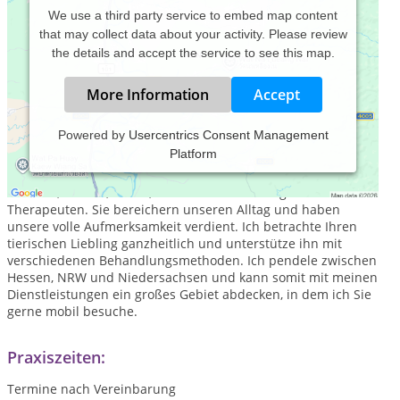
We use a third party service to embed map content
that may collect data about your activity. Please review
the details and accept the service to see this map.
More Information
Accept
Powered by
Usercentrics Consent Management
Platform
Haustiere sind seit vielen Jahrtausenden unsere Begleiter. Sie
haben in unserem Leben einen hohen Stellenwert und sind
Freunde, Familie, Helfer, Unterstützer oder sogar
Therapeuten. Sie bereichern unseren Alltag und haben
unsere volle Aufmerksamkeit verdient. Ich betrachte Ihren
tierischen Liebling ganzheitlich und unterstütze ihn mit
verschiedenen Behandlungsmethoden. Ich pendele zwischen
Hessen, NRW und Niedersachsen und kann somit mit meinen
Dienstleistungen ein großes Gebiet abdecken, in dem ich Sie
gerne mobil besuche.
Praxiszeiten:
Termine nach Vereinbarung