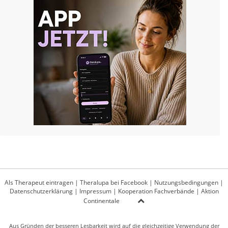
Als Therapeut eintragen
|
Theralupa bei Facebook
|
Nutzungsbedingungen
|
Datenschutzerklärung
|
Impressum
|
Kooperation Fachverbände
|
Aktion
Continentale
Aus Gründen der besseren Lesbarkeit wird auf die gleichzeitige Verwendung der