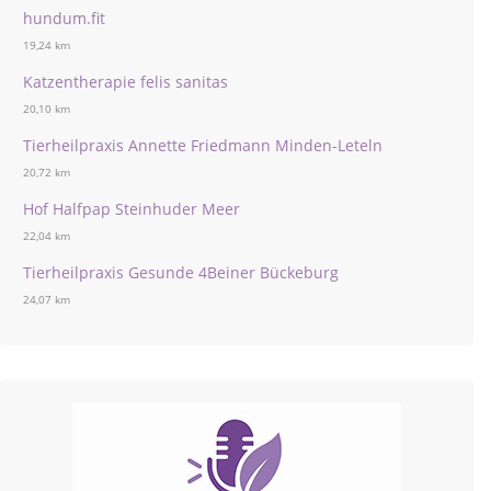
hundum.fit
19,24 km
Katzentherapie felis sanitas
20,10 km
Tierheilpraxis Annette Friedmann Minden-Leteln
20,72 km
Hof Halfpap Steinhuder Meer
22,04 km
Tierheilpraxis Gesunde 4Beiner Bückeburg
24,07 km