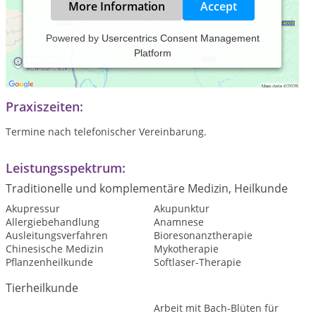
More Information
Accept
Powered by
Usercentrics Consent Management
Platform
Nähere Informationen finden Sie auf der offiziellen
Praxishomepage www.tierheilpraxis-sl.de
Praxiszeiten:
Termine nach telefonischer Vereinbarung.
Leistungsspektrum:
Traditionelle und komplementäre Medizin, Heilkunde
Akupressur
Akupunktur
Allergiebehandlung
Anamnese
Ausleitungsverfahren
Bioresonanztherapie
Chinesische Medizin
Mykotherapie
Pflanzenheilkunde
Softlaser-Therapie
Tierheilkunde
Arbeit mit Bach-Blüten für