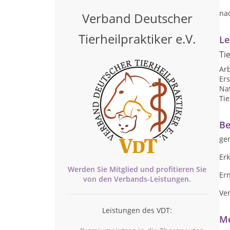
na
Verband Deutscher
Tierheilpraktiker e.V.
Le
Ti
Arb
Ers
Nat
Tie
Be
ge
Er
Werden Sie Mitglied und profitieren Sie
Er
von den
Verbands-
Leistungen.
Ve
Leistungen des VDT:
Me