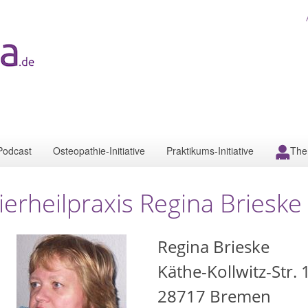
Podcast
Osteopathie-Initiative
Praktikums-Initiative
The
ierheilpraxis Regina Briesk
Regina Brieske
Käthe-Kollwitz-Str. 
28717
Bremen