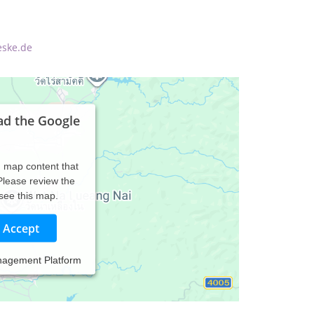
eske.de
ad the Google
d map content that
 Please review the
 see this map.
Accept
nagement Platform