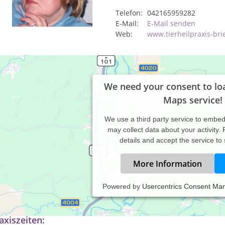
Telefon:
042165959282
E-Mail:
E-Mail senden
Web:
www.tierheilpraxis-bri
We need your consent to lo
Maps service!
We use a third party service to embe
may collect data about your activity.
details and accept the service to
More Information
Powered by
Usercentrics Consent Ma
xis für Tiernaturheilkunde und Tierpsychologie
axiszeiten: