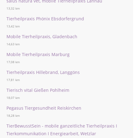
salus natura vet, mobile Tierheilpraxis Lahnau
13,32 km
Tierheilpraxis Phönix Ebsdorfergrund
13,42 km
Mobile Tierheilpraxis, Gladenbach
14,63 km
Mobile Tierheilpraxis Marburg
17,08 km
Tierheilpraxis Hillebrand, Langgöns
17,81 km
Tierisch vital Gießen Pohlheim
18,07 km
Pegasus Tiergesundheit Reiskirchen
18,28 km
TierBewusstSein - mobile ganzeitliche Tierheilpraxis I
Tierkommunikation I Energiearbeit, Wetzlar