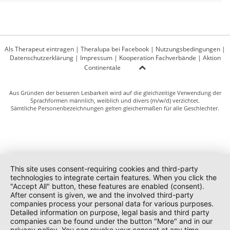
Als Therapeut eintragen
|
Theralupa bei Facebook
|
Nutzungsbedingungen
|
Datenschutzerklärung
|
Impressum
|
Kooperation Fachverbände
|
Aktion
Continentale
Aus Gründen der besseren Lesbarkeit wird auf die gleichzeitige Verwendung der
Sprachformen männlich, weiblich und divers (m/w/d) verzichtet.
Sämtliche Personenbezeichnungen gelten gleichermaßen für alle Geschlechter.
This site uses consent-requiring cookies and third-party
technologies to integrate certain features. When you click the
"Accept All" button, these features are enabled (consent).
After consent is given, we and the involved third-party
companies process your personal data for various purposes.
Detailed information on purpose, legal basis and third party
companies can be found under the button "More" and in our
privacy policy. You can revoke your consent at any time.