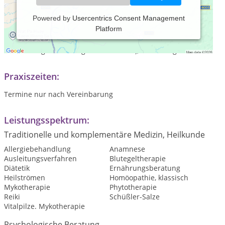
Powered by
Usercentrics Consent Management
Platform
Homöopathie (ad us vet), Bachblüten, Mykotherapie,
Blutegelbehandlung ( nach Verschreibung und
Behandlungsanweisung durch den TA ), Ernährung.
Praxiszeiten:
Termine nur nach Vereinbarung
Leistungsspektrum:
Traditionelle und komplementäre Medizin, Heilkunde
Allergiebehandlung
Anamnese
Ausleitungsverfahren
Blutegeltherapie
Diätetik
Ernährungsberatung
Heilströmen
Homöopathie, klassisch
Mykotherapie
Phytotherapie
Reiki
Schüßler-Salze
Vitalpilze. Mykotherapie
Psychologische Beratung