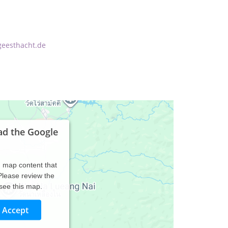
geesthacht.de
ad the Google
d map content that
 Please review the
 see this map.
Accept