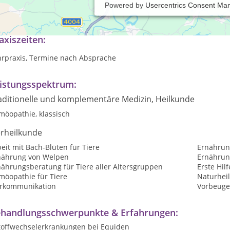
Powered by
Usercentrics Consent Ma
 arbeite als Tierheilpraktikerin und Barhufpflegerin im Großraum
axiszeiten:
hrpraxis, Termine nach Absprache
istungsspektrum:
aditionelle und komplementäre Medizin, Heilkunde
möopathie, klassisch
erheilkunde
eit mit Bach-Blüten für Tiere
Ernährun
nährung von Welpen
Ernährun
nährungsberatung für Tiere aller Altersgruppen
Erste Hilf
möopathie für Tiere
Naturheil
erkommunikation
Vorbeuge
handlungsschwerpunkte & Erfahrungen:
Stoffwechselerkrankungen bei Equiden