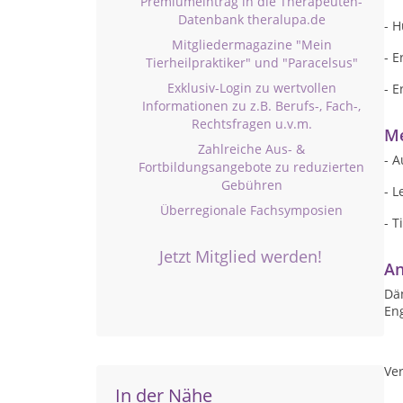
Premiumeintrag in die Therapeuten-
Datenbank theralupa.de
- 
Mitgliedermagazine "Mein
- 
Tierheilpraktiker" und "Paracelsus"
Exklusiv-Login zu wertvollen
- 
Informationen zu z.B. Berufs-, Fach-,
Rechtsfragen u.v.m.
Me
Zahlreiche Aus- &
- 
Fortbildungsangebote zu reduzierten
Gebühren
- L
Überregionale Fachsymposien
- 
Jetzt Mitglied werden!
An
Dä
Eng
Ver
In der Nähe