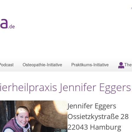
Podcast
Osteopathie-Initiative
Praktikums-Initiative
The
ierheilpraxis Jennifer Eggers
Jennifer Eggers
Ossietzkystraße 28
22043
Hamburg