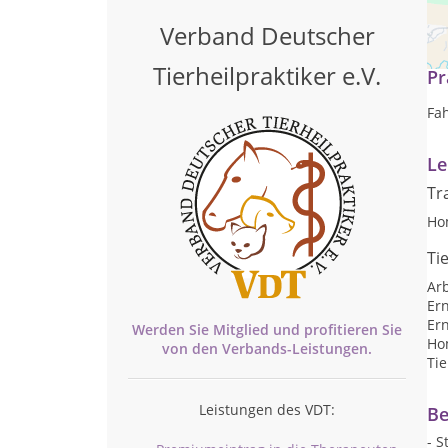
Ich
Verband Deutscher
Tierheilpraktiker e.V.
Pr
Fa
Le
Tr
Ho
Ti
Arb
Er
Er
Werden Sie Mitglied und profitieren Sie
Ho
von den
Verbands-
Leistungen.
Ti
Leistungen des VDT:
Be
- 