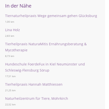
In der Nähe
Tiernaturheilpraxis Wege gemeinsam gehen Glücksburg
1,00 km
Lina Holz
2,83 km
Tierheilpraxis NaturaMitis Ernährungsberatung &
Mycotherapie
8,73 km
Hundeschule FoerdeFux in Kiel Neumünster und
Schleswig-Flensburg Sörup
17,51 km
Tierheilpraxis Hannah Matthiessen
21,25 km
Naturheilzentrum für Tiere, Mohrkirch
22,52 km