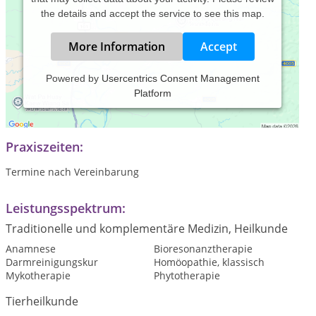
the details and accept the service to see this map.
More Information
Accept
Powered by
Usercentrics Consent Management
Platform
Naturheilkunde, Homöopathie und Bioresonanztherapie für
Klein- und Großtiere.
Praxiszeiten:
Termine nach Vereinbarung
Leistungsspektrum:
Traditionelle und komplementäre Medizin, Heilkunde
Anamnese
Bioresonanztherapie
Darmreinigungskur
Homöopathie, klassisch
Mykotherapie
Phytotherapie
Tierheilkunde